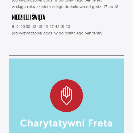
(od wyznaczonej godziny do ostatniego penitenta);
w ciągu roku akademickiego dodatkowo od godz. 17 do 18.
NIEDZIELE I ŚWIĘTA
8, 9, 10.30, 12, 15:45, 17:45,19:20
(od wyznaczonej godziny do ostatniego penitenta)