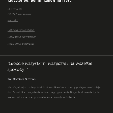
Klasztor oo. Dominikanów na Freta
ul. Freta 10
00-227 Warszawa
kontakt
Polityka Prywatności
Regulamin Newsletter
Regulamin płatności
"Głoście wszystkim, wszędzie i na wszelkie
sposoby. "
Św. Dominik Guzman
Na oficjalnej stronie polskich dominikanów, chcemy podejmować misję
św. Dominika: pragnienie odważnego głoszenia Boga, budowanie życia
we wspólnocie oraz poszukiwania prawdy w świecie.