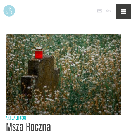
Poczta
Logowan
AKTUALNOŚCI
Msza Roczna