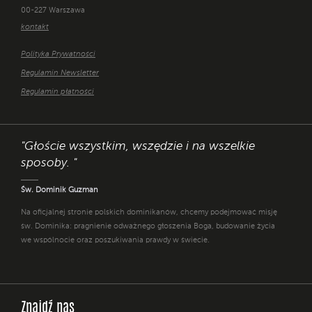
00-227 Warszawa
kontakt
Polityka Prywatności
Regulamin Newsletter
Regulamin płatności
"Głoście wszystkim, wszędzie i na wszelkie
sposoby. "
Św. Dominik Guzman
Na oficjalnej stronie polskich dominikanów, chcemy podejmować misję
św. Dominika: pragnienie odważnego głoszenia Boga, budowanie życia
we wspólnocie oraz poszukiwania prawdy w świecie.
Znajdź nas