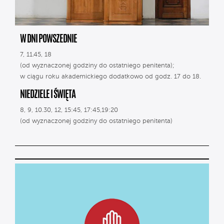
W DNI POWSZEDNIE
7, 11.45, 18
(od wyznaczonej godziny do ostatniego penitenta);
w ciągu roku akademickiego dodatkowo od godz. 17 do 18.
NIEDZIELE I ŚWIĘTA
8, 9, 10.30, 12, 15:45, 17:45,19:20
(od wyznaczonej godziny do ostatniego penitenta)