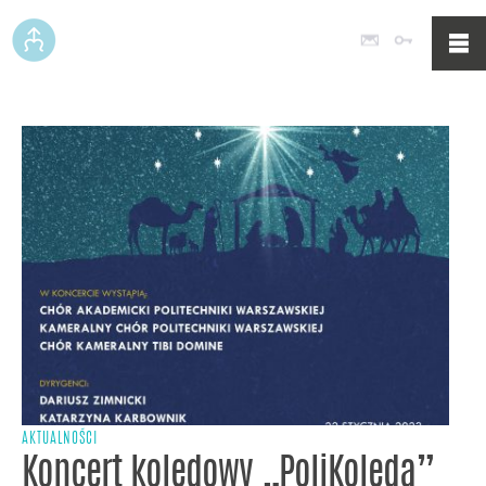
Poczta
Logowan
AKTUALNOŚCI
Koncert kolędowy „PoliKolęda”