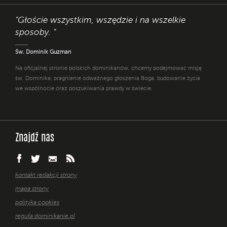
"Głoście wszystkim, wszędzie i na wszelkie
sposoby. "
Św. Dominik Guzman
Na oficjalnej stronie polskich dominikanów, chcemy podejmować misję
św. Dominika: pragnienie odważnego głoszenia Boga, budowanie życia
we wspólnocie oraz poszukiwania prawdy w świecie.
Znajdź nas
kontakt redakcji strony
mapa strony
polityka cookies
reguła dominikanie.pl