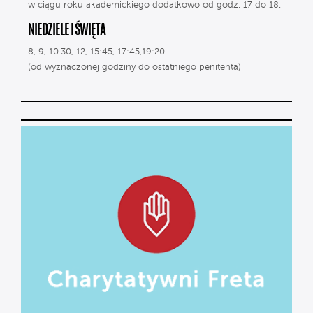
w ciągu roku akademickiego dodatkowo od godz. 17 do 18.
NIEDZIELE I ŚWIĘTA
8, 9, 10.30, 12, 15:45, 17:45,19:20
(od wyznaczonej godziny do ostatniego penitenta)