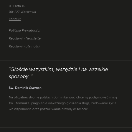
ul. Freta 10
00-227 Warszawa
kontakt
Polityka Prywatności
Regulamin Newsletter
Regulamin płatności
"Głoście wszystkim, wszędzie i na wszelkie
sposoby. "
Św. Dominik Guzman
Na oficjalnej stronie polskich dominikanów, chcemy podejmować misję
św. Dominika: pragnienie odważnego głoszenia Boga, budowanie życia
we wspólnocie oraz poszukiwania prawdy w świecie.