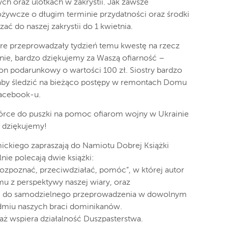
h oraz ulotkach w zakrystii. Jak zawsze
spożywcze o długim terminie przydatności oraz środki
ć do naszej zakrystii do 1 kwietnia.
óre przeprowadzały tydzień temu kwestę na rzecz
e, bardzo dziękujemy za Waszą ofiarność –
bon podarunkowy o wartości 100 zł. Siostry bardzo
ją aby śledzić na bieżąco postępy w remontach Domu
Facebook-u.
órce do puszki na pomoc ofiarom wojny w Ukrainie
o dziękujemy!
ickiego zapraszają do Namiotu Dobrej Książki
nie polecają dwie książki:
ozpoznać, przeciwdziałać, pomóc”, w której autor
u z perspektywy naszej wiary, oraz
cje do samodzielnego przeprowadzenia w dowolnym
miu naszych braci dominikanów.
daż wspiera działalność Duszpasterstwa.