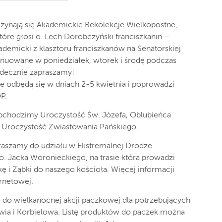
czynają się Akademickie Rekolekcje Wielkopostne,
tóre głosi o. Lech Dorobczyński franciszkanin –
ademicki z klasztoru franciszkanów na Senatorskiej
nuowane w poniedziałek, wtorek i środę podczas
rdecznie zapraszamy!
e odbędą się w dniach 2-5 kwietnia i poprowadzi
P.
obchodzimy Uroczystość Św. Józefa, Oblubieńca
ę Uroczystość Zwiastowania Pańskiego.
apraszamy do udziału w Ekstremalnej Drodze
. Jacka Woronieckiego, na trasie która prowadzi
kę i Ząbki do naszego kościoła. Więcej informacji
ernetowej.
a do wielkanocnej akcji paczkowej dla potrzebujących
wia i Korbielowa. Listę produktów do paczek można