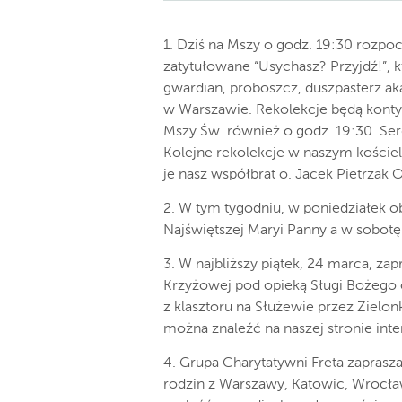
1. Dziś na Mszy o godz. 19:30 rozpo
zatytułowane “Usychasz? Przyjdź!”, k
gwardian, proboszcz, duszpasterz ak
w Warszawie. Rekolekcje będą konty
Mszy Św. również o godz. 19:30. Se
Kolejne rekolekcje w naszym kościel
je nasz współbrat o. Jacek Pietrzak O
2. W tym tygodniu, w poniedziałek 
Najświętszej Maryi Panny a w sobot
3. W najbliższy piątek, 24 marca, z
Krzyżowej pod opieką Sługi Bożego o
z klasztoru na Służewie przez Zielon
można znaleźć na naszej stronie int
4. Grupa Charytatywni Freta zaprasz
rodzin z Warszawy, Katowic, Wrocła