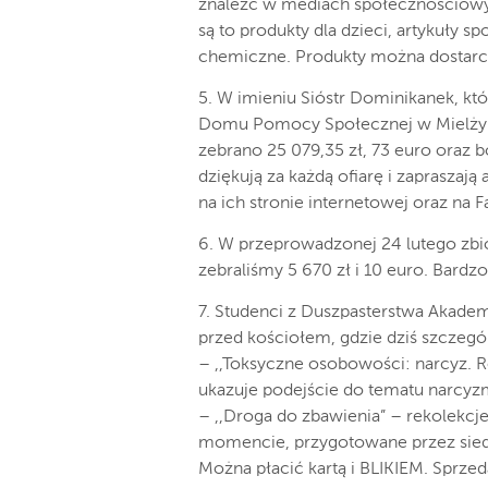
znaleźć w mediach społecznościowyc
są to produkty dla dzieci, artykuły 
chemiczne. Produkty można dostarcza
5. W imieniu Sióstr Dominikanek, kt
Domu Pomocy Społecznej w Mielżyni
zebrano 25 079,35 zł, 73 euro oraz 
dziękują za każdą ofiarę i zaprasza
na ich stronie internetowej oraz na 
6. W przeprowadzonej 24 lutego zbi
zebraliśmy 5 670 zł i 10 euro. Bardz
7. Studenci z Duszpasterstwa Akadem
przed kościołem, gdzie dziś szczegól
– ,,Toksyczne osobowości: narcyz. R
ukazuje podejście do tematu narcyzm
– ,,Droga do zbawienia” – rekolek
momencie, przygotowane przez sied
Można płacić kartą i BLIKIEM. Sprze