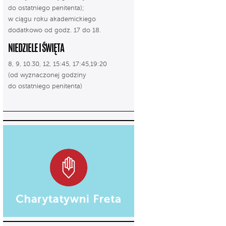
do ostatniego penitenta);
w ciągu roku akademickiego
dodatkowo od godz. 17 do 18.
NIEDZIELE I ŚWIĘTA
8, 9, 10.30, 12, 15:45, 17:45,19:20
(od wyznaczonej godziny
do ostatniego penitenta)