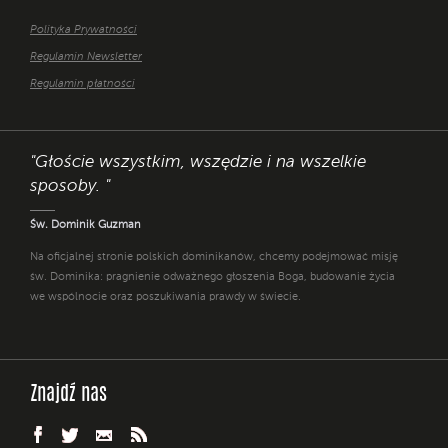
Polityka Prywatności
Regulamin Newsletter
Regulamin płatności
"Głoście wszystkim, wszędzie i na wszelkie
sposoby. "
Św. Dominik Guzman
Na oficjalnej stronie polskich dominikanów, chcemy podejmować misję
św. Dominika: pragnienie odważnego głoszenia Boga, budowanie życia
we wspólnocie oraz poszukiwania prawdy w świecie.
Znajdź nas