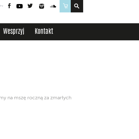
Poczta
Logowanie
Facebook
YouTube
Twitter
Instagram
SoundCloud
Sklep
Wesprzyj
Kontakt
zamy na mszę roczną za zmarłych