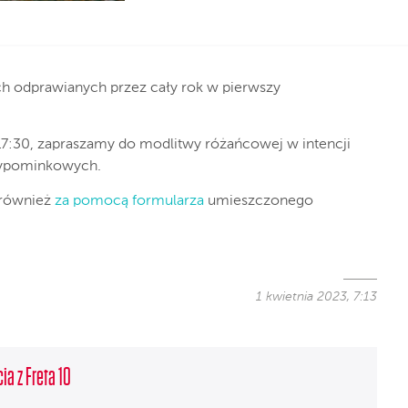
ch odprawianych przez cały rok w pierwszy
i 17:30, zapraszamy do modlitwy różańcowej w intencji
wypominkowych.
 również
za pomocą formularza
umieszczonego
1 kwietnia 2023, 7:13
ia z Freta 10