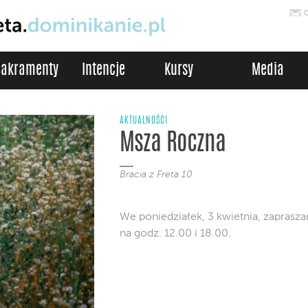
Sakramenty
Intencje
Kursy
Media
AKTUALNOŚCI
Msza Roczna
Bracia z Freta 10
We poniedziałek, 3 kwietnia, zapras
na godz. 12.00 i 18.00.