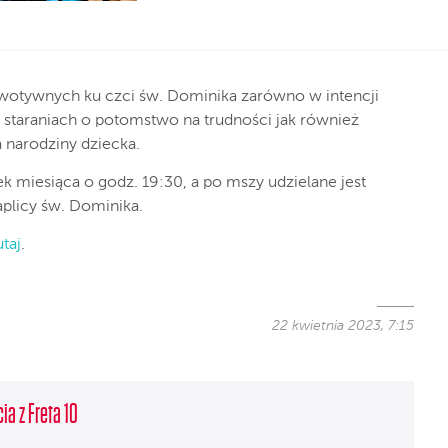
wotywnych ku czci św. Dominika zarówno w intencji
staraniach o potomstwo na trudności jak również
 narodziny dziecka.
k miesiąca o godz. 19:30, a po mszy udzielane jest
plicy św. Dominika.
utaj
.
22 kwietnia 2023, 7:15
ia z Freta 10