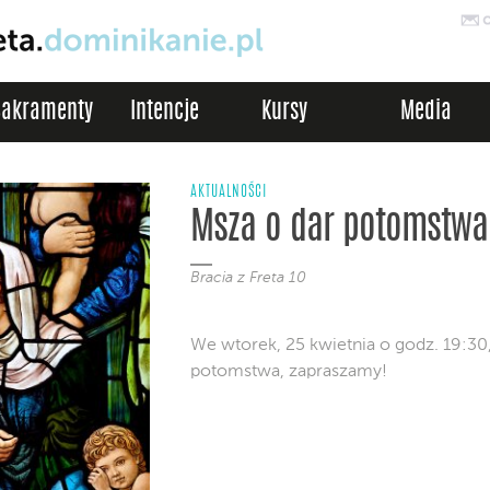
Sakramenty
Intencje
Kursy
Media
AKTUALNOŚCI
Msza o dar potomstwa
Bracia z Freta 10
We wtorek, 25 kwietnia o godz. 19:30
potomstwa, zapraszamy!