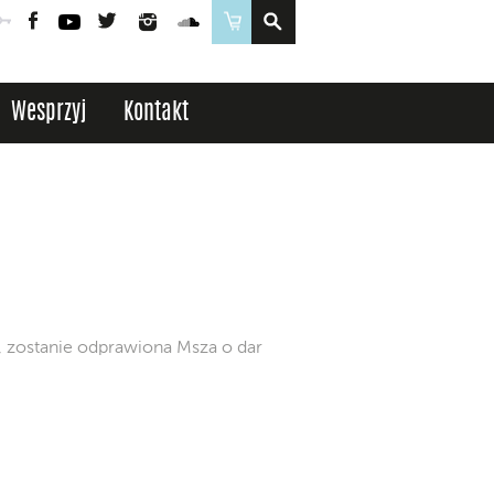
Poczta
Logowanie
Facebook
YouTube
Twitter
Instagram
SoundCloud
Sklep
Wesprzyj
Kontakt
, zostanie odprawiona Msza o dar