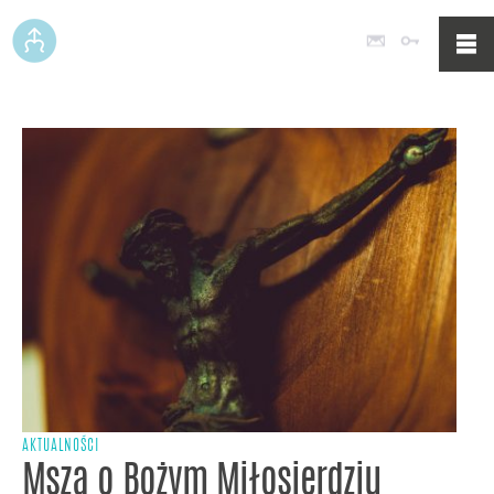
Poczta
Logowan
AKTUALNOŚCI
Msza o Bożym Miłosierdziu