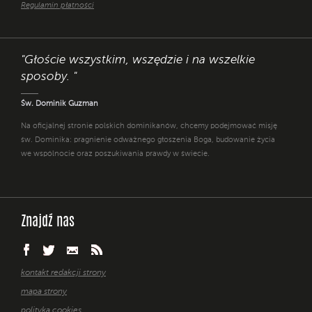
Regulamin płatności
"Głoście wszystkim, wszędzie i na wszelkie
sposoby. "
Św. Dominik Guzman
Na oficjalnej stronie polskich dominikanów, chcemy podejmować misję
św. Dominika: pragnienie odważnego głoszenia Boga, budowanie życia
we wspólnocie oraz poszukiwania prawdy w świecie.
Znajdź nas
kontakt redakcji strony
mapa strony
polityka cookies