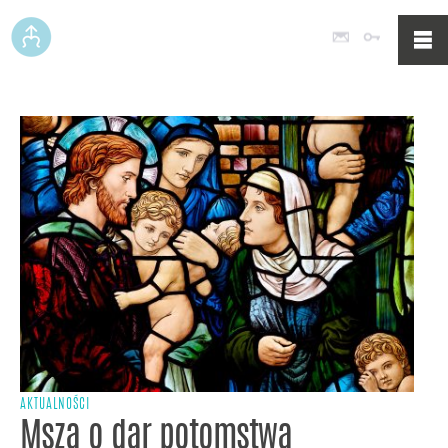
Poczta
Logowan
AKTUALNOŚCI
Msza o dar potomstwa