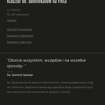
Klasztor oo. Dominikanów na Freta
ul. Freta 10
00-227 Warszawa
kontakt
Polityka Prywatności
Regulamin Newsletter
Regulamin płatności
"Głoście wszystkim, wszędzie i na wszelkie
sposoby. "
Św. Dominik Guzman
Na oficjalnej stronie polskich dominikanów, chcemy podejmować misję
św. Dominika: pragnienie odważnego głoszenia Boga, budowanie życia
we wspólnocie oraz poszukiwania prawdy w świecie.