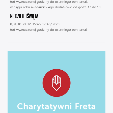
(od wyznaczonej godziny do ostatniego penitenta);
w ciągu roku akademickiego dodatkowo od godz. 17 do 18.
NIEDZIELE I ŚWIĘTA
8, 9, 10.30, 12, 15:45, 17:45,19:20
(od wyznaczonej godziny do ostatniego penitenta)