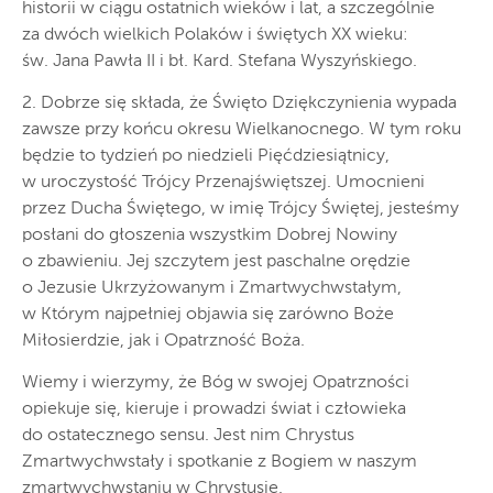
historii w ciągu ostatnich wieków i lat, a szczególnie
za dwóch wielkich Polaków i świętych XX wieku:
św. Jana Pawła II i bł. Kard. Stefana Wyszyńskiego.
2. Dobrze się składa, że Święto Dziękczynienia wypada
zawsze przy końcu okresu Wielkanocnego. W tym roku
będzie to tydzień po niedzieli Pięćdziesiątnicy,
w uroczystość Trójcy Przenajświętszej. Umocnieni
przez Ducha Świętego, w imię Trójcy Świętej, jesteśmy
posłani do głoszenia wszystkim Dobrej Nowiny
o zbawieniu. Jej szczytem jest paschalne orędzie
o Jezusie Ukrzyżowanym i Zmartwychwstałym,
w Którym najpełniej objawia się zarówno Boże
Miłosierdzie, jak i Opatrzność Boża.
Wiemy i wierzymy, że Bóg w swojej Opatrzności
opiekuje się, kieruje i prowadzi świat i człowieka
do ostatecznego sensu. Jest nim Chrystus
Zmartwychwstały i spotkanie z Bogiem w naszym
zmartwychwstaniu w Chrystusie.