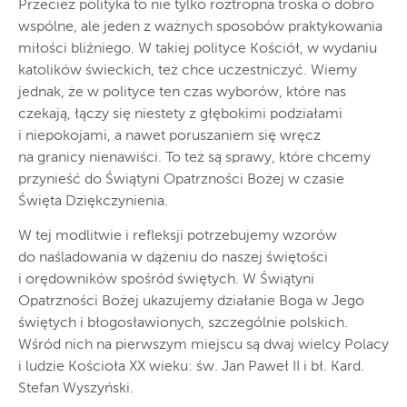
Przecież polityka to nie tylko roztropna troska o dobro
wspólne, ale jeden z ważnych sposobów praktykowania
miłości bliźniego. W takiej polityce Kościół, w wydaniu
katolików świeckich, też chce uczestniczyć. Wiemy
jednak, że w polityce ten czas wyborów, które nas
czekają, łączy się niestety z głębokimi podziałami
i niepokojami, a nawet poruszaniem się wręcz
na granicy nienawiści. To też są sprawy, które chcemy
przynieść do Świątyni Opatrzności Bożej w czasie
Święta Dziękczynienia.
W tej modlitwie i refleksji potrzebujemy wzorów
do naśladowania w dążeniu do naszej świętości
i orędowników spośród świętych. W Świątyni
Opatrzności Bożej ukazujemy działanie Boga w Jego
świętych i błogosławionych, szczególnie polskich.
Wśród nich na pierwszym miejscu są dwaj wielcy Polacy
i ludzie Kościoła XX wieku: św. Jan Paweł II i bł. Kard.
Stefan Wyszyński.