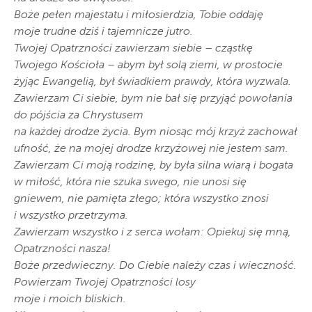
Boże pełen majestatu i miłosierdzia, Tobie oddaję
moje trudne dziś i tajemnicze jutro.
Twojej Opatrzności zawierzam siebie – cząstkę
Twojego Kościoła – abym był solą ziemi, w prostocie
żyjąc Ewangelią, był świadkiem prawdy, która wyzwala.
Zawierzam Ci siebie, bym nie bał się przyjąć powołania
do pójścia za Chrystusem
na każdej drodze życia. Bym niosąc mój krzyż zachował
ufność, że na mojej drodze krzyżowej nie jestem sam.
Zawierzam Ci moją rodzinę, by była silna wiarą i bogata
w miłość, która nie szuka swego, nie unosi się
gniewem, nie pamięta złego; która wszystko znosi
i wszystko przetrzyma.
Zawierzam wszystko i z serca wołam: Opiekuj się mną,
Opatrzności nasza!
Boże przedwieczny. Do Ciebie należy czas i wieczność.
Powierzam Twojej Opatrzności losy
moje i moich bliskich.