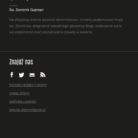
Św. Dominik Guzman
Na oficjalnej stronie polskich dominikanów, chcemy podejmować misję
św. Dominika: pragnienie odważnego głoszenia Boga, budowanie życia
we wspólnocie oraz poszukiwania prawdy w świecie.
Znajdź nas
kontakt redakcji strony
mapa strony
polityka cookies
reguła dominikanie.pl