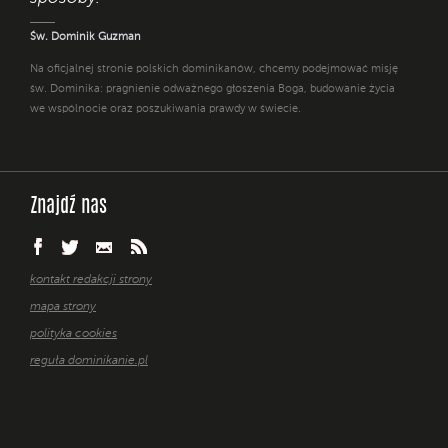
Św. Dominik Guzman
Na oficjalnej stronie polskich dominikanów, chcemy podejmować misję
św. Dominika: pragnienie odważnego głoszenia Boga, budowanie życia
we wspólnocie oraz poszukiwania prawdy w świecie.
Znajdź nas
kontakt redakcji strony
mapa strony
polityka cookies
reguła dominikanie.pl