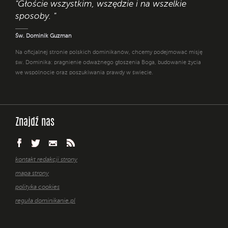
"Głoście wszystkim, wszędzie i na wszelkie
sposoby. "
Św. Dominik Guzman
Na oficjalnej stronie polskich dominikanów, chcemy podejmować misję
św. Dominika: pragnienie odważnego głoszenia Boga, budowanie życia
we wspólnocie oraz poszukiwania prawdy w świecie.
Znajdź nas
kontakt redakcji strony
mapa strony
polityka cookies
reguła dominikanie.pl