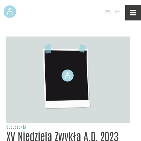
Poczta
Logowan
OGŁOSZENIA
XV Niedziela Zwykła A.D. 2023