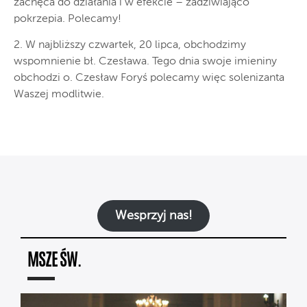
zachęca do działania i w efekcie – zadziwiająco
pokrzepia. Polecamy!
2. W najbliższy czwartek, 20 lipca, obchodzimy
wspomnienie bł. Czesława. Tego dnia swoje imieniny
obchodzi o. Czesław Foryś polecamy więc solenizanta
Waszej modlitwie.
Wesprzyj nas!
MSZE ŚW.