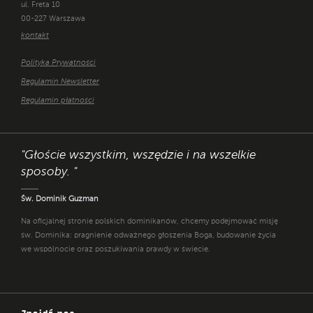
ul. Freta 10
00-227 Warszawa
kontakt
Polityka Prywatności
Regulamin Newsletter
Regulamin płatności
"Głoście wszystkim, wszędzie i na wszelkie
sposoby. "
Św. Dominik Guzman
Na oficjalnej stronie polskich dominikanów, chcemy podejmować misję
św. Dominika: pragnienie odważnego głoszenia Boga, budowanie życia
we wspólnocie oraz poszukiwania prawdy w świecie.