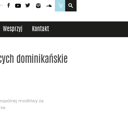
Poczta
Logowanie
Facebook
YouTube
Twitter
Instagram
SoundCloud
Sklep
Wesprzyj
Kontakt
ących dominikańskie
 wspólnej modlitwy za
nie.