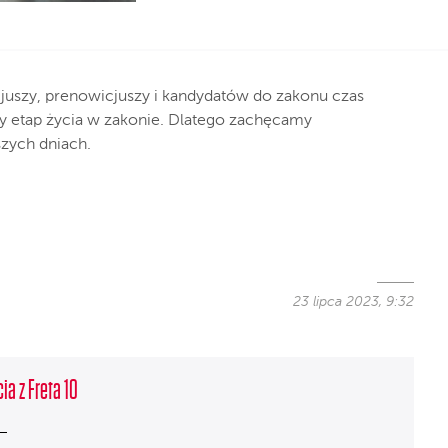
icjuszy, prenowicjuszy i kandydatów do zakonu czas
jny etap życia w zakonie. Dlatego zachęcamy
szych dniach.
23 lipca 2023, 9:32
ia z Freta 10