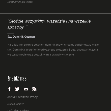
Regulamin płatności
"Głoście wszystkim, wszędzie i na wszelkie
sposoby. "
Św. Dominik Guzman
Na oficjalnej stronie polskich dominikanów, chcemy podejmować misję
św. Dominika: pragnienie odważnego głoszenia Boga, budowanie życia
we wspólnocie oraz poszukiwania prawdy w świecie.
Znajdź nas
kontakt redakcji strony
mapa strony
polityka cookies