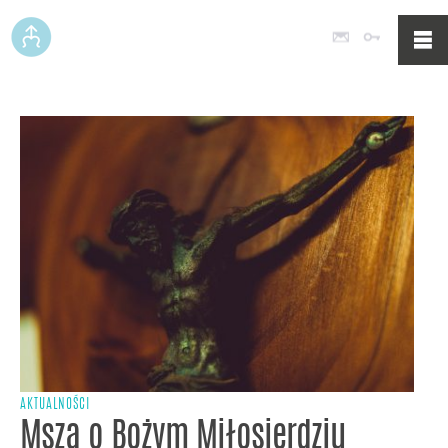
Poczta
Logowan
AKTUALNOŚCI
Msza o Bożym Miłosierdziu