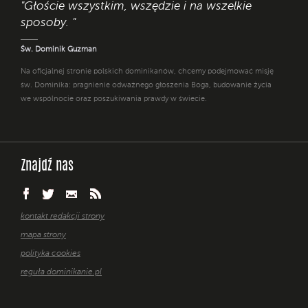
"Głoście wszystkim, wszędzie i na wszelkie
sposoby. "
Św. Dominik Guzman
Na oficjalnej stronie polskich dominikanów, chcemy podejmować misję
św. Dominika: pragnienie odważnego głoszenia Boga, budowanie życia
we wspólnocie oraz poszukiwania prawdy w świecie.
Znajdź nas
kontakt redakcji strony
mapa strony
polityka cookies
reguła dominikanie.pl