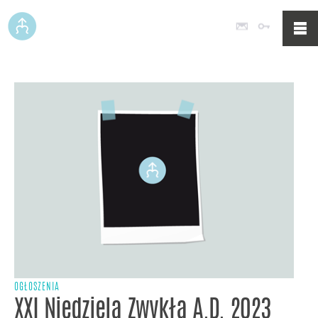
Poczta
Logowan
OGŁOSZENIA
XXI Niedziela Zwykła A.D. 2023