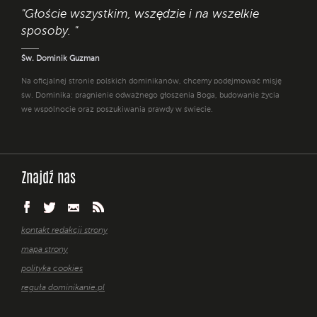
"Głoście wszystkim, wszędzie i na wszelkie
sposoby. "
Św. Dominik Guzman
Na oficjalnej stronie polskich dominikanów, chcemy podejmować misję
św. Dominika: pragnienie odważnego głoszenia Boga, budowanie życia
we wspólnocie oraz poszukiwania prawdy w świecie.
Znajdź nas
kontakt redakcji strony
mapa strony
polityka cookies
reguła dominikanie.pl