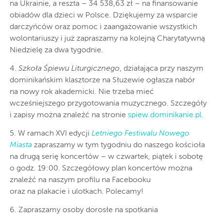
na Ukrainie, a reszta – 34 538,63 zł – na finansowanie
obiadów dla dzieci w Polsce. Dziękujemy za wsparcie
darczyńców oraz pomoc i zaangażowanie wszystkich
wolontariuszy i już zapraszamy na kolejną Charytatywną
Niedzielę za dwa tygodnie.
4.
Szkoła Śpiewu Liturgicznego
, działająca przy naszym
dominikańskim klasztorze na Służewie ogłasza nabór
na nowy rok akademicki. Nie trzeba mieć
wcześniejszego przygotowania muzycznego. Szczegóły
i zapisy można znaleźć na stronie
spiew.dominikanie.pl.
5. W ramach XVI edycji
Letniego Festiwalu Nowego
Miasta
zapraszamy w tym tygodniu do naszego kościoła
na drugą serię koncertów – w czwartek, piątek i sobotę
o godz. 19:00. Szczegółowy plan koncertów można
znaleźć na naszym profilu na Facebooku
oraz na plakacie i ulotkach. Polecamy!
6. Zapraszamy osoby dorosłe na spotkania