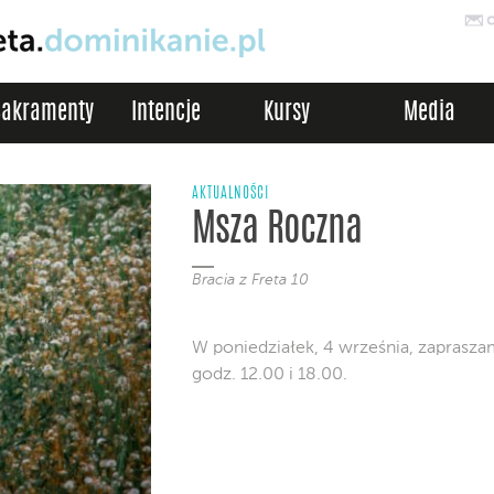
Sakramenty
Intencje
Kursy
Media
AKTUALNOŚCI
Msza Roczna
Bracia z Freta 10
W poniedziałek, 4 września, zaprasz
godz. 12.00 i 18.00.