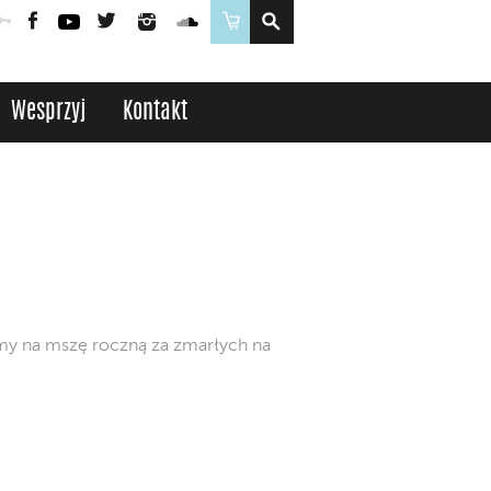
Poczta
Logowanie
Facebook
YouTube
Twitter
Instagram
SoundCloud
Sklep
Wesprzyj
Kontakt
amy na mszę roczną za zmarłych na