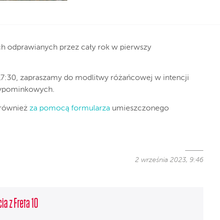
ch odprawianych przez cały rok w pierwszy
i 17:30, zapraszamy do modlitwy różańcowej w intencji
wypominkowych.
 również
za pomocą formularza
umieszczonego
2 września 2023, 9:46
ia z Freta 10