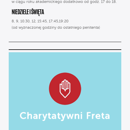
w ciągu roku akademickiego dodatkowo od godz. 17 do 18.
NIEDZIELE I ŚWIĘTA
8, 9, 10.30, 12, 15:45, 17:45,19:20
(od wyznaczonej godziny do ostatniego penitenta)