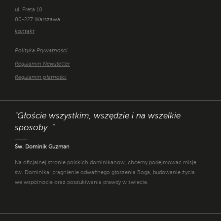
ul. Freta 10
00-227 Warszawa
kontakt
Polityka Prywatności
Regulamin Newsletter
Regulamin płatności
"Głoście wszystkim, wszędzie i na wszelkie
sposoby. "
Św. Dominik Guzman
Na oficjalnej stronie polskich dominikanów, chcemy podejmować misję
św. Dominika: pragnienie odważnego głoszenia Boga, budowanie życia
we wspólnocie oraz poszukiwania prawdy w świecie.