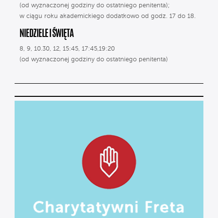
(od wyznaczonej godziny do ostatniego penitenta);
w ciągu roku akademickiego dodatkowo od godz. 17 do 18.
NIEDZIELE I ŚWIĘTA
8, 9, 10.30, 12, 15:45, 17:45,19:20
(od wyznaczonej godziny do ostatniego penitenta)