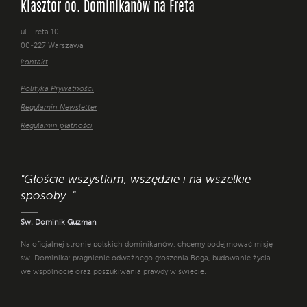
Klasztor oo. Dominikanów na Freta
ul. Freta 10
00-227 Warszawa
kontakt
Polityka Prywatności
Regulamin Newsletter
Regulamin płatności
"Głoście wszystkim, wszędzie i na wszelkie
sposoby. "
Św. Dominik Guzman
Na oficjalnej stronie polskich dominikanów, chcemy podejmować misję
św. Dominika: pragnienie odważnego głoszenia Boga, budowanie życia
we wspólnocie oraz poszukiwania prawdy w świecie.