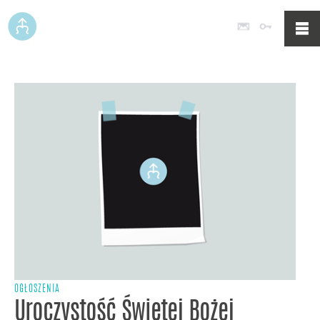
Poczta
Logowan
OGŁOSZENIA
Uroczystość Świętej Bożej