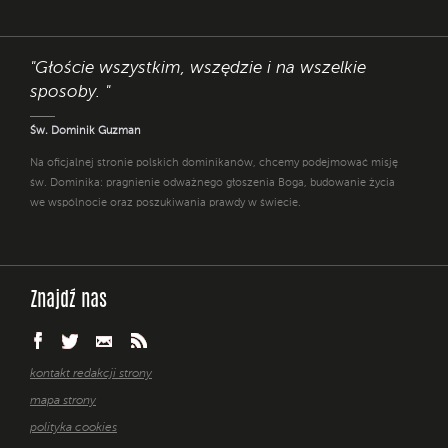
"Głoście wszystkim, wszędzie i na wszelkie
sposoby. "
Św. Dominik Guzman
Na oficjalnej stronie polskich dominikanów, chcemy podejmować misję
św. Dominika: pragnienie odważnego głoszenia Boga, budowanie życia
we wspólnocie oraz poszukiwania prawdy w świecie.
Znajdź nas
kontakt redakcji strony
mapa strony
polityka cookies