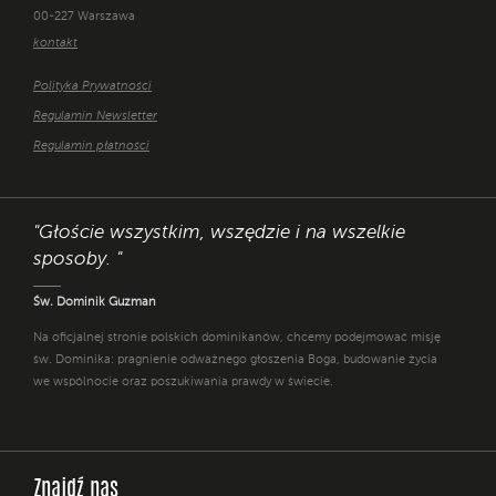
00-227 Warszawa
kontakt
Polityka Prywatności
Regulamin Newsletter
Regulamin płatności
"Głoście wszystkim, wszędzie i na wszelkie
sposoby. "
Św. Dominik Guzman
Na oficjalnej stronie polskich dominikanów, chcemy podejmować misję
św. Dominika: pragnienie odważnego głoszenia Boga, budowanie życia
we wspólnocie oraz poszukiwania prawdy w świecie.
Znajdź nas