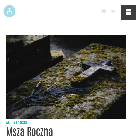
Poczta
Logowan
AKTUALNOŚCI
Msza Roczna