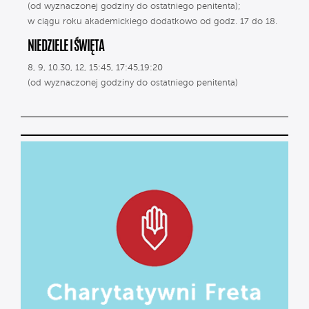
(od wyznaczonej godziny do ostatniego penitenta);
w ciągu roku akademickiego dodatkowo od godz. 17 do 18.
NIEDZIELE I ŚWIĘTA
8, 9, 10.30, 12, 15:45, 17:45,19:20
(od wyznaczonej godziny do ostatniego penitenta)