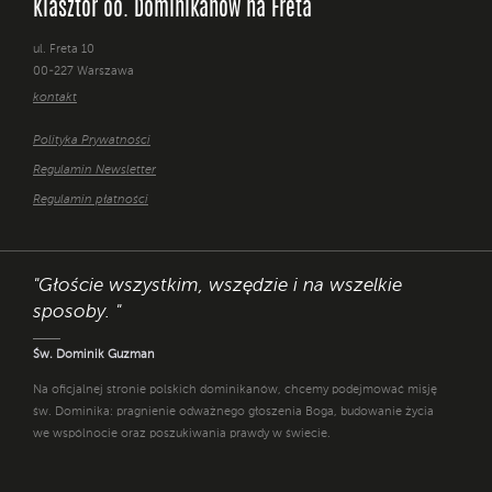
Klasztor oo. Dominikanów na Freta
ul. Freta 10
00-227 Warszawa
kontakt
Polityka Prywatności
Regulamin Newsletter
Regulamin płatności
"Głoście wszystkim, wszędzie i na wszelkie
sposoby. "
Św. Dominik Guzman
Na oficjalnej stronie polskich dominikanów, chcemy podejmować misję
św. Dominika: pragnienie odważnego głoszenia Boga, budowanie życia
we wspólnocie oraz poszukiwania prawdy w świecie.