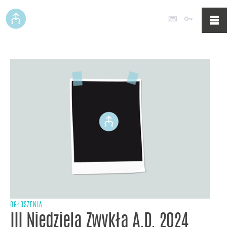
Poczta
Logowan
OGŁOSZENIA
III Niedziela Zwykła A.D. 2024