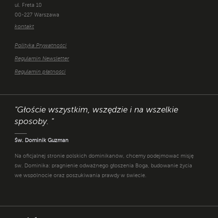
ul. Freta 10
00-227 Warszawa
kontakt
Polityka Prywatności
Regulamin Newsletter
Regulamin płatności
"Głoście wszystkim, wszędzie i na wszelkie
sposoby. "
Św. Dominik Guzman
Na oficjalnej stronie polskich dominikanów, chcemy podejmować misję
św. Dominika: pragnienie odważnego głoszenia Boga, budowanie życia
we wspólnocie oraz poszukiwania prawdy w świecie.