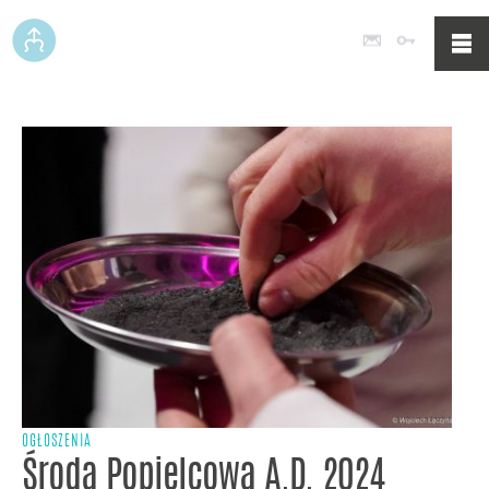
Poczta
Logowan
OGŁOSZENIA
Środa Popielcowa A.D. 2024