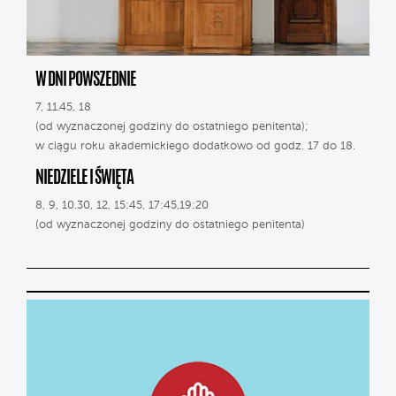
W DNI POWSZEDNIE
7, 11.45, 18
(od wyznaczonej godziny do ostatniego penitenta);
w ciągu roku akademickiego dodatkowo od godz. 17 do 18.
NIEDZIELE I ŚWIĘTA
8, 9, 10.30, 12, 15:45, 17:45,19:20
(od wyznaczonej godziny do ostatniego penitenta)