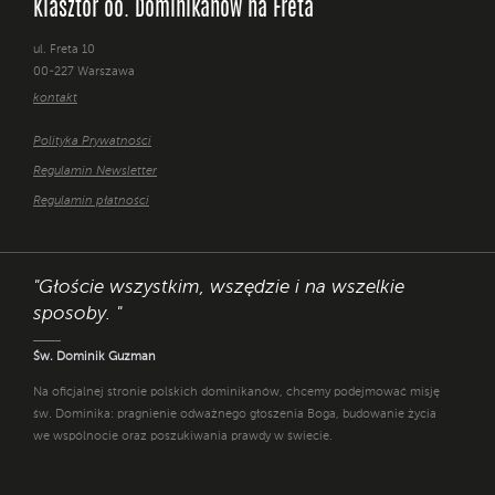
Klasztor oo. Dominikanów na Freta
ul. Freta 10
00-227 Warszawa
kontakt
Polityka Prywatności
Regulamin Newsletter
Regulamin płatności
"Głoście wszystkim, wszędzie i na wszelkie
sposoby. "
Św. Dominik Guzman
Na oficjalnej stronie polskich dominikanów, chcemy podejmować misję
św. Dominika: pragnienie odważnego głoszenia Boga, budowanie życia
we wspólnocie oraz poszukiwania prawdy w świecie.