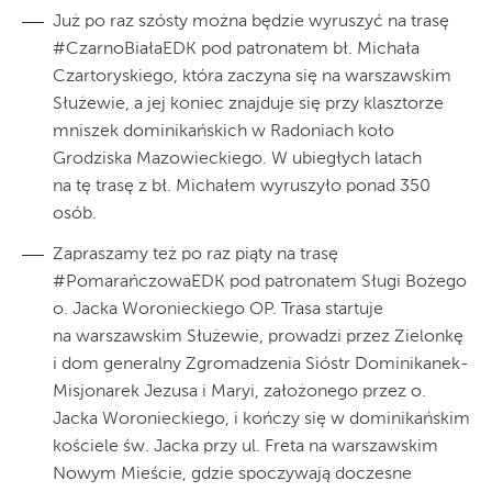
Już po raz szósty można będzie wyruszyć na trasę
#CzarnoBiałaEDK pod patronatem bł. Michała
Czartoryskiego, która zaczyna się na warszawskim
Służewie, a jej koniec znajduje się przy klasztorze
mniszek dominikańskich w Radoniach koło
Grodziska Mazowieckiego. W ubiegłych latach
na tę trasę z bł. Michałem wyruszyło ponad 350
osób.
Zapraszamy też po raz piąty na trasę
#PomarańczowaEDK pod patronatem Sługi Bożego
o. Jacka Woronieckiego OP. Trasa startuje
na warszawskim Służewie, prowadzi przez Zielonkę
i dom generalny Zgromadzenia Sióstr Dominikanek-
Misjonarek Jezusa i Maryi, założonego przez o.
Jacka Woronieckiego, i kończy się w dominikańskim
kościele św. Jacka przy ul. Freta na warszawskim
Nowym Mieście, gdzie spoczywają doczesne