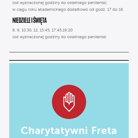
(od wyznaczonej godziny do ostatniego penitenta);
w ciągu roku akademickiego dodatkowo od godz. 17 do 18.
NIEDZIELE I ŚWIĘTA
8, 9, 10.30, 12, 15:45, 17:45,19:20
(od wyznaczonej godziny do ostatniego penitenta)