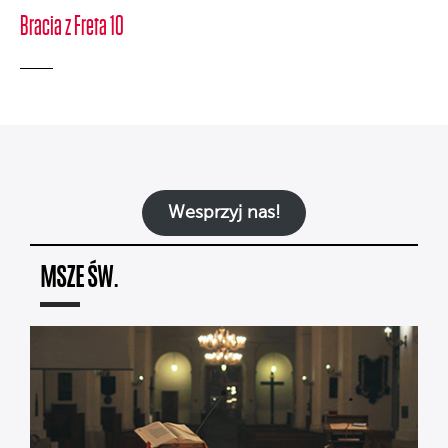
Bracia z Freta 10
Wesprzyj nas!
MSZE ŚW.