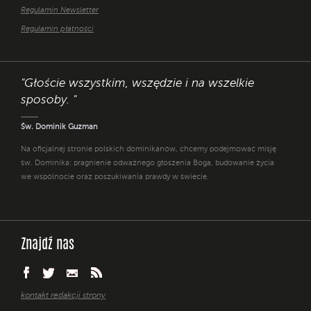
Regulamin Newsletter
Regulamin płatności
"Głoście wszystkim, wszędzie i na wszelkie
sposoby. "
Św. Dominik Guzman
Na oficjalnej stronie polskich dominikanów, chcemy podejmować misję
św. Dominika: pragnienie odważnego głoszenia Boga, budowanie życia
we wspólnocie oraz poszukiwania prawdy w świecie.
Znajdź nas
kontakt redakcji strony