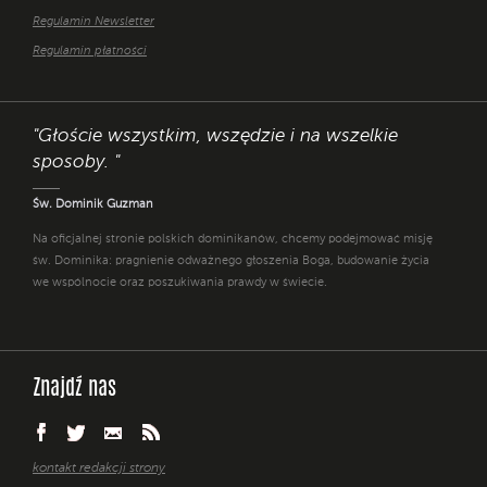
Regulamin Newsletter
Regulamin płatności
"Głoście wszystkim, wszędzie i na wszelkie
sposoby. "
Św. Dominik Guzman
Na oficjalnej stronie polskich dominikanów, chcemy podejmować misję
św. Dominika: pragnienie odważnego głoszenia Boga, budowanie życia
we wspólnocie oraz poszukiwania prawdy w świecie.
Znajdź nas
kontakt redakcji strony