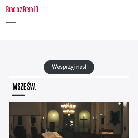
Bracia z Freta 10
Wesprzyj nas!
MSZE ŚW.