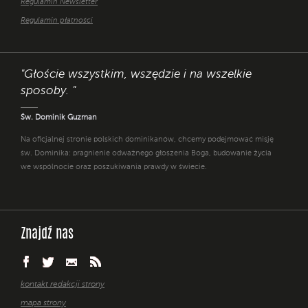
Regulamin Newsletter
Regulamin płatności
"Głoście wszystkim, wszędzie i na wszelkie
sposoby. "
Św. Dominik Guzman
Na oficjalnej stronie polskich dominikanów, chcemy podejmować misję
św. Dominika: pragnienie odważnego głoszenia Boga, budowanie życia
we wspólnocie oraz poszukiwania prawdy w świecie.
Znajdź nas
kontakt redakcji strony
mapa strony