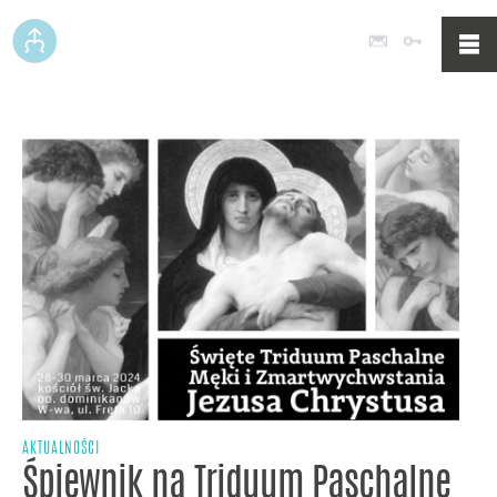
Poczta
Logowan
AKTUALNOŚCI
Śpiewnik na Triduum Paschalne