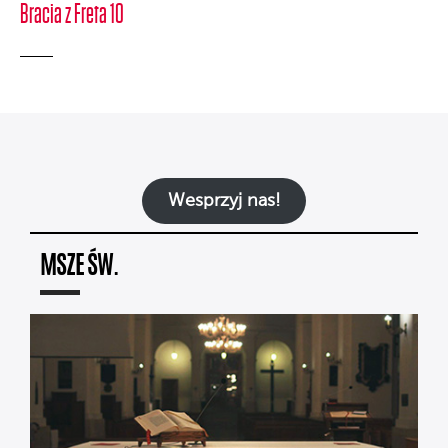
Bracia z Freta 10
Wesprzyj nas!
MSZE ŚW.