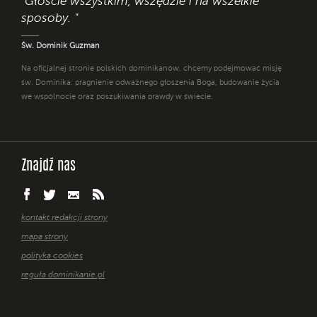
"Głoście wszystkim, wszędzie i na wszelkie
sposoby. "
Św. Dominik Guzman
Na oficjalnej stronie polskich dominikanów, chcemy podejmować misję
św. Dominika: pragnienie odważnego głoszenia Boga, budowanie życia
we wspólnocie oraz poszukiwania prawdy w świecie.
Znajdź nas
kontakt redakcji strony
mapa strony
polityka cookies
reguła dominikanie.pl