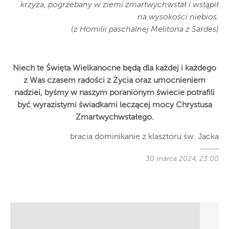
krzyża, pogrzebany w ziemi zmartwychwstał i wstąpił
na wysokości niebios.
(z Homilii paschalnej Melitona z Sardes)
Niech te Święta Wielkanocne będą dla każdej i każdego
z Was czasem radości z Życia oraz umocnieniem
nadziei, byśmy w naszym poranionym świecie potrafili
być wyrazistymi świadkami leczącej mocy Chrystusa
Zmartwychwstałego.
bracia dominikanie z klasztoru św. Jacka
30 marca 2024, 23:00