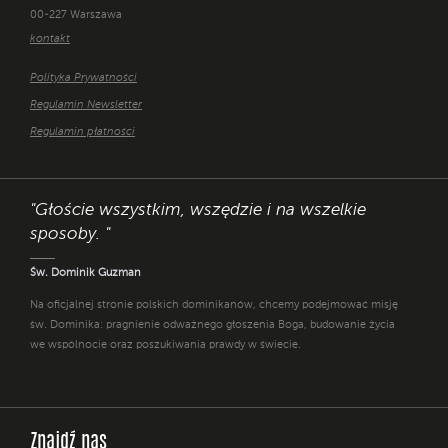
00-227 Warszawa
kontakt
Polityka Prywatności
Regulamin Newsletter
Regulamin płatności
"Głoście wszystkim, wszędzie i na wszelkie
sposoby. "
Św. Dominik Guzman
Na oficjalnej stronie polskich dominikanów, chcemy podejmować misję
św. Dominika: pragnienie odważnego głoszenia Boga, budowanie życia
we wspólnocie oraz poszukiwania prawdy w świecie.
Znajdź nas