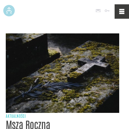
Poczta
Logowan
AKTUALNOŚCI
Msza Roczna