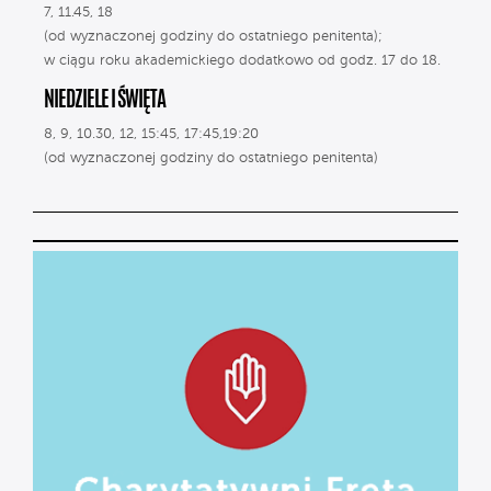
7, 11.45, 18
(od wyznaczonej godziny do ostatniego penitenta);
w ciągu roku akademickiego dodatkowo od godz. 17 do 18.
NIEDZIELE I ŚWIĘTA
8, 9, 10.30, 12, 15:45, 17:45,19:20
(od wyznaczonej godziny do ostatniego penitenta)