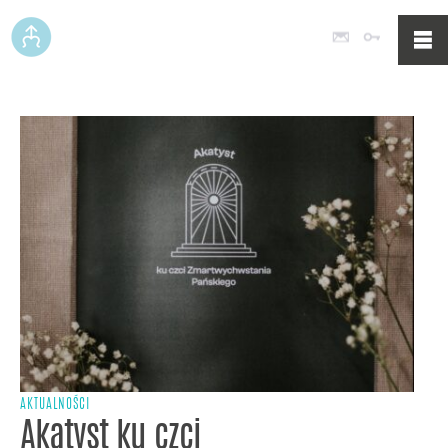
Poczta
Logowan
AKTUALNOŚCI
Akatyst ku czci