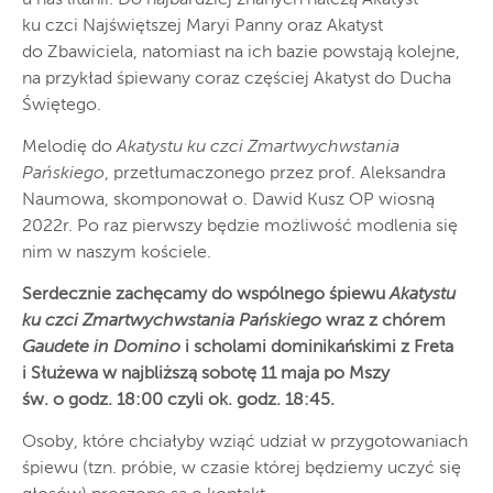
ku czci Najświętszej Maryi Panny oraz Akatyst
do Zbawiciela, natomiast na ich bazie powstają kolejne,
na przykład śpiewany coraz częściej Akatyst do Ducha
Świętego.
Melodię do
Akatystu ku czci Zmartwychwstania
Pańskiego
, przetłumaczonego przez prof. Aleksandra
Naumowa, skomponował o. Dawid Kusz OP wiosną
2022r. Po raz pierwszy będzie możliwość modlenia się
nim w naszym kościele.
Serdecznie zachęcamy do wspólnego śpiewu
Akatystu
ku czci Zmartwychwstania Pańskiego
wraz z chórem
Gaudete in Domino
i scholami dominikańskimi z Freta
i Służewa w najbliższą sobotę 11 maja po Mszy
św. o godz. 18:00 czyli ok. godz. 18:45.
Osoby, które chciałyby wziąć udział w przygotowaniach
śpiewu (tzn. próbie, w czasie której będziemy uczyć się