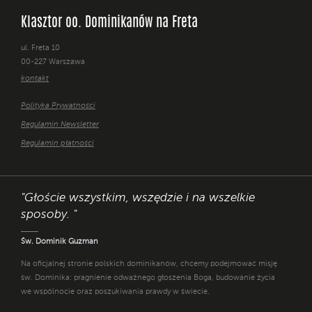
Klasztor oo. Dominikanów na Freta
ul. Freta 10
00-227 Warszawa
kontakt
Polityka Prywatności
Regulamin Newsletter
Regulamin płatności
"Głoście wszystkim, wszędzie i na wszelkie
sposoby. "
Św. Dominik Guzman
Na oficjalnej stronie polskich dominikanów, chcemy podejmować misję
św. Dominika: pragnienie odważnego głoszenia Boga, budowanie życia
we wspólnocie oraz poszukiwania prawdy w świecie.