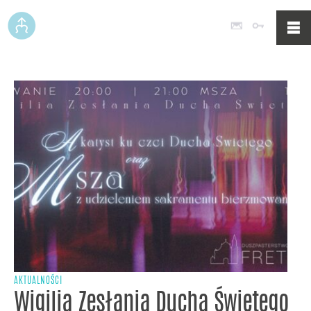
Poczta
Logowan
AKTUALNOŚCI
Wigilia Zesłania Ducha Świętego