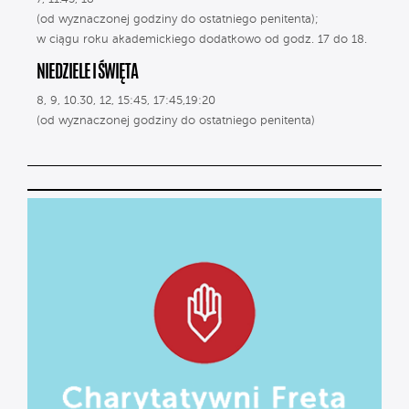
(od wyznaczonej godziny do ostatniego penitenta);
w ciągu roku akademickiego dodatkowo od godz. 17 do 18.
NIEDZIELE I ŚWIĘTA
8, 9, 10.30, 12, 15:45, 17:45,19:20
(od wyznaczonej godziny do ostatniego penitenta)