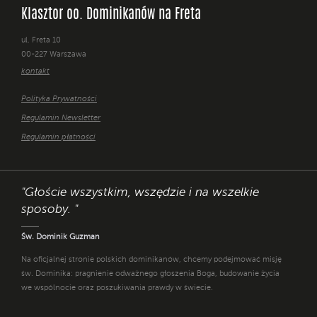
Klasztor oo. Dominikanów na Freta
ul. Freta 10
00-227 Warszawa
kontakt
Polityka Prywatności
Regulamin Newsletter
Regulamin płatności
"Głoście wszystkim, wszędzie i na wszelkie
sposoby. "
Św. Dominik Guzman
Na oficjalnej stronie polskich dominikanów, chcemy podejmować misję
św. Dominika: pragnienie odważnego głoszenia Boga, budowanie życia
we wspólnocie oraz poszukiwania prawdy w świecie.