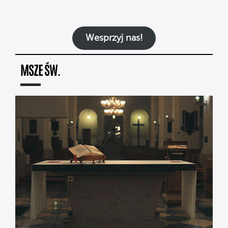
Wesprzyj nas!
MSZE ŚW.