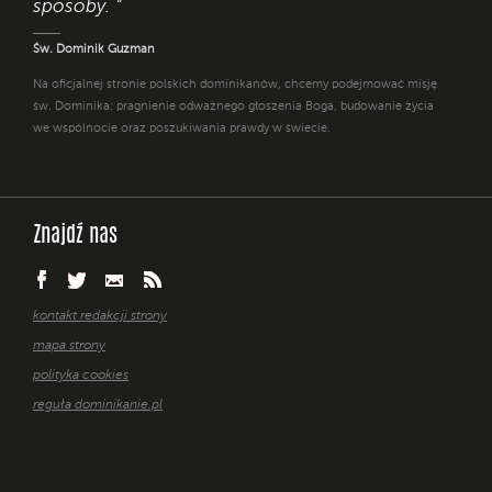
sposoby. "
Św. Dominik Guzman
Na oficjalnej stronie polskich dominikanów, chcemy podejmować misję
św. Dominika: pragnienie odważnego głoszenia Boga, budowanie życia
we wspólnocie oraz poszukiwania prawdy w świecie.
Znajdź nas
kontakt redakcji strony
mapa strony
polityka cookies
reguła dominikanie.pl