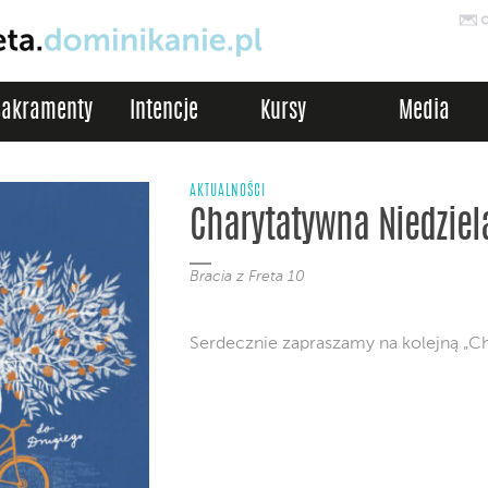
Sakramenty
Intencje
Kursy
Media
AKTUALNOŚCI
Charytatywna Niedziel
Bracia z Freta 10
Serdecznie zapraszamy na kolejną „Ch