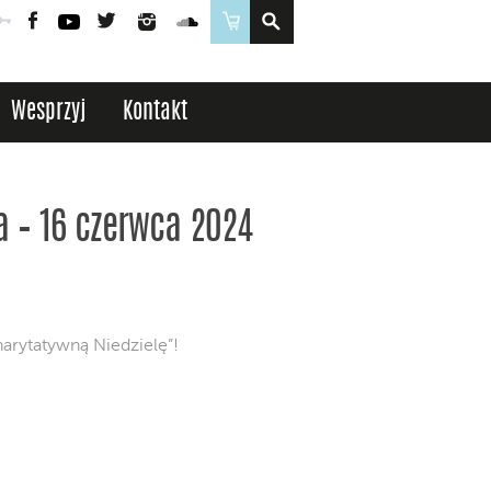
Poczta
Logowanie
Facebook
YouTube
Twitter
Instagram
SoundCloud
Sklep
Wesprzyj
Kontakt
a – 16 czerwca 2024
arytatywną Niedzielę”!