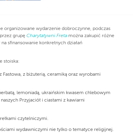
rnie organizowane wydarzenie dobroczynne, podczas
 przez grupę
Charytatywni Freta
można zakupić różne
y na sfinansowanie konkretnych działań
 stoiska:
z Fastowa, z biżuterią, ceramiką oraz wyrobami
 herbatą, lemoniadą, ukraińskim kwasem chlebowym
szych Przyjaciół i ciastami z kawiarni
rełkami czytelniczymi.
ściami wydawniczymi nie tylko o tematyce religijnej.