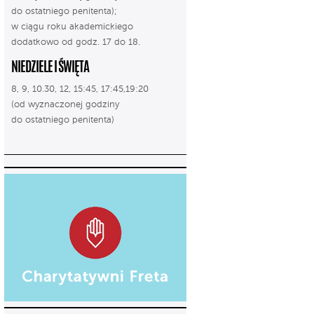
do ostatniego penitenta);
w ciągu roku akademickiego
dodatkowo od godz. 17 do 18.
NIEDZIELE I ŚWIĘTA
8, 9, 10.30, 12, 15:45, 17:45,19:20
(od wyznaczonej godziny
do ostatniego penitenta)