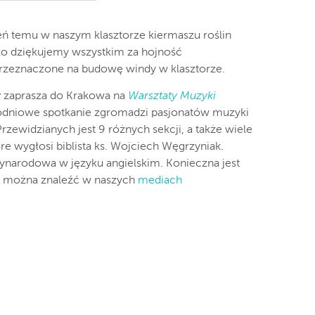
ń temu w naszym klasztorze kiermaszu roślin
dzo dziękujemy wszystkim za hojność
 przeznaczone na budowę windy w klasztorze.
y
zaprasza do Krakowa na
Warsztaty Muzyki
godniowe spotkanie zgromadzi pasjonatów muzyki
. Przewidzianych jest 9 różnych sekcji, a także wiele
re wygłosi biblista ks. Wojciech Węgrzyniak.
zynarodowa w języku angielskim. Konieczna jest
ły można znaleźć w naszych
mediach