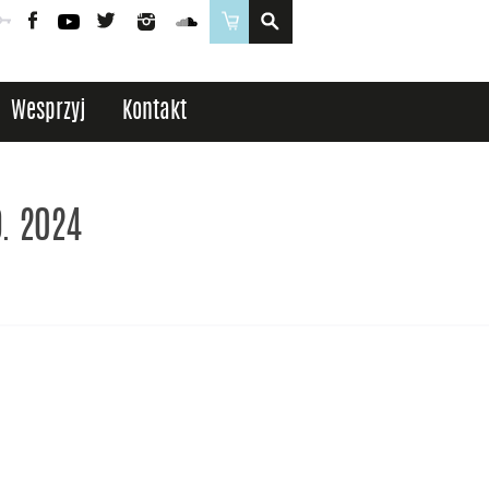
Poczta
Logowanie
Facebook
YouTube
Twitter
Instagram
SoundCloud
Sklep
Wesprzyj
Kontakt
D. 2024