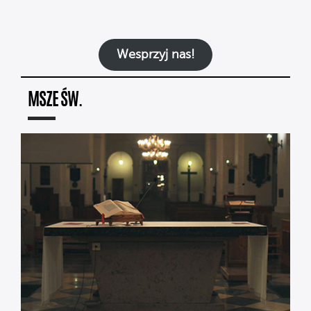
Wesprzyj nas!
MSZE ŚW.