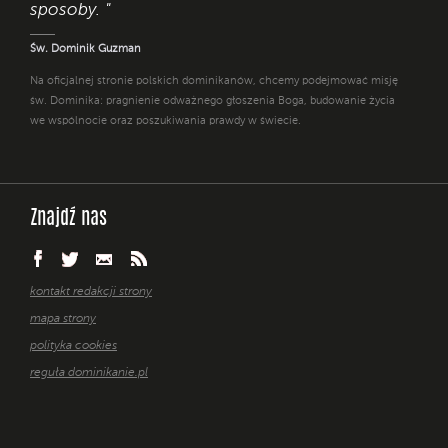
sposoby. "
Św. Dominik Guzman
Na oficjalnej stronie polskich dominikanów, chcemy podejmować misję
św. Dominika: pragnienie odważnego głoszenia Boga, budowanie życia
we wspólnocie oraz poszukiwania prawdy w świecie.
Znajdź nas
kontakt redakcji strony
mapa strony
polityka cookies
reguła dominikanie.pl