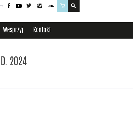
Poczta
Logowanie
Facebook
YouTube
Twitter
Instagram
SoundCloud
Sklep
Wesprzyj
Kontakt
.D. 2024