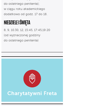
do ostatniego penitenta);
w ciągu roku akademickiego
dodatkowo od godz. 17 do 18.
NIEDZIELE I ŚWIĘTA
8, 9, 10.30, 12, 15:45, 17:45,19:20
(od wyznaczonej godziny
do ostatniego penitenta)