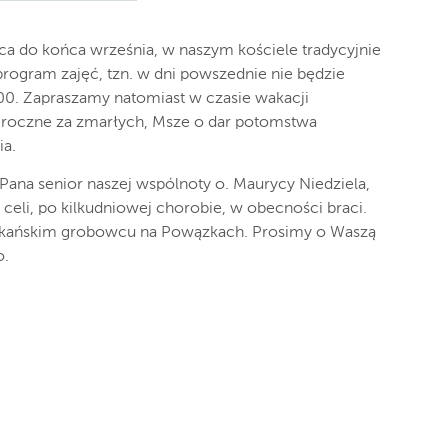
ca do końca września, w naszym kościele tradycyjnie
rogram zajęć, tzn. w dni powszednie nie będzie
00. Zapraszamy natomiast w czasie wakacji
roczne za zmarłych, Msze o dar potomstwa
ia.
ana senior naszej wspólnoty o. Maurycy Niedziela,
 celi, po kilkudniowej chorobie, w obecności braci.
kańskim grobowcu na Powązkach. Prosimy o Waszą
o.