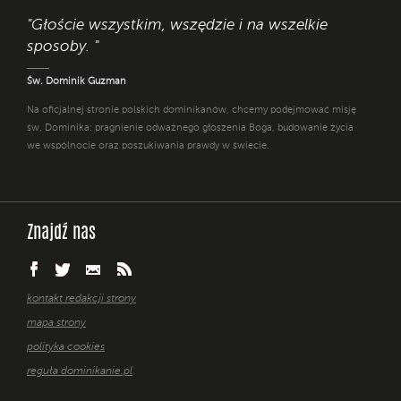
"Głoście wszystkim, wszędzie i na wszelkie
sposoby. "
Św. Dominik Guzman
Na oficjalnej stronie polskich dominikanów, chcemy podejmować misję
św. Dominika: pragnienie odważnego głoszenia Boga, budowanie życia
we wspólnocie oraz poszukiwania prawdy w świecie.
Znajdź nas
kontakt redakcji strony
mapa strony
polityka cookies
reguła dominikanie.pl