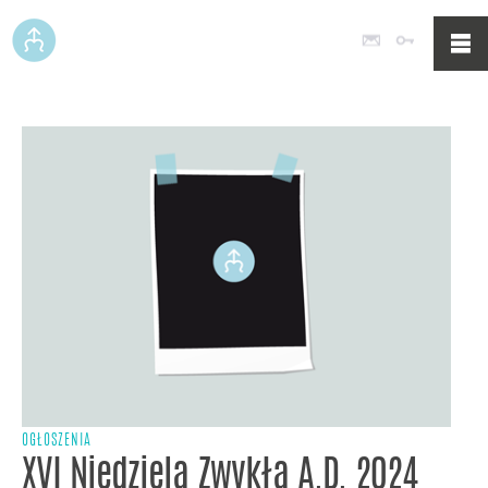
Poczta
Logowan
OGŁOSZENIA
XVI Niedziela Zwykła A.D. 2024