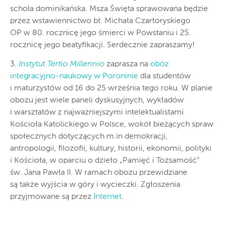
schola dominikańska. Msza Święta sprawowana będzie
przez wstawiennictwo bł. Michała Czartoryskiego
OP w 80. rocznicę jego śmierci w Powstaniu i 25.
rocznicę jego beatyfikacji. Serdecznie zapraszamy!
3.
Instytut Tertio Millennio
zaprasza na
obóz
integracyjno-naukowy w Poroninie
dla studentów
i maturzystów od 16 do 25 września tego roku. W planie
obozu jest wiele paneli dyskusyjnych, wykładów
i warsztatów z najważniejszymi intelektualistami
Kościoła Katolickiego w Polsce, wokół bieżących spraw
społecznych dotyczących m.in demokracji,
antropologii, filozofii, kultury, historii, ekonomii, polityki
i Kościoła, w oparciu o dzieło „Pamięć i Tożsamość”
św. Jana Pawła II. W ramach obozu przewidziane
są także wyjścia w góry i wycieczki. Zgłoszenia
przyjmowane są przez
Internet
.