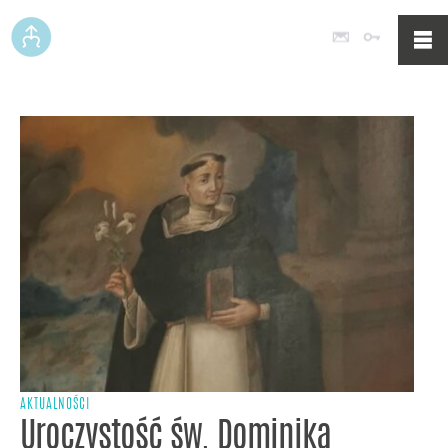
Poczta
Logowan
AKTUALNOŚCI
Uroczystość św. Dominika