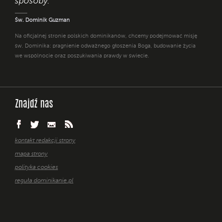
sposoby. "
Św. Dominik Guzman
Na oficjalnej stronie polskich dominikanów, chcemy podejmować misję
św. Dominika: pragnienie odważnego głoszenia Boga, budowanie życia
we wspólnocie oraz poszukiwania prawdy w świecie.
Znajdź nas
kontakt redakcji strony
mapa strony
polityka cookies
reguła dominikanie.pl