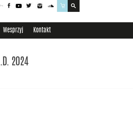
Poczta
Logowanie
Facebook
YouTube
Twitter
Instagram
SoundCloud
Sklep
Wesprzyj
Kontakt
.D. 2024