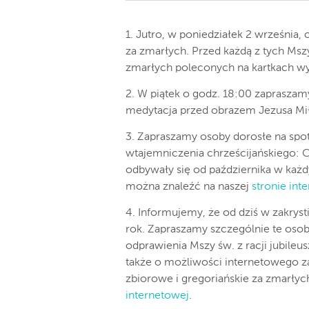
1. Jutro, w poniedziałek 2 września,
za zmarłych. Przed każdą z tych Msz
zmarłych poleconych na kartkach 
2. W piątek o godz. 18:00 zapraszam
medytacja przed obrazem Jezusa Miło
3. Zapraszamy osoby dorosłe na spo
wtajemniczenia chrześcijańskiego: C
odbywały się od października w każdy
można znaleźć na naszej
stronie in
4. Informujemy, że od dziś w zakrys
rok. Zapraszamy szczególnie te osob
odprawienia Mszy św. z racji jubile
także o możliwości internetowego z
zbiorowe i gregoriańskie za zmarły
internetowej
.