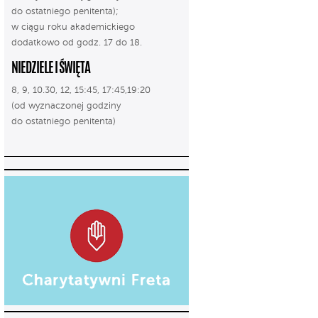
do ostatniego penitenta);
w ciągu roku akademickiego
dodatkowo od godz. 17 do 18.
NIEDZIELE I ŚWIĘTA
8, 9, 10.30, 12, 15:45, 17:45,19:20
(od wyznaczonej godziny
do ostatniego penitenta)