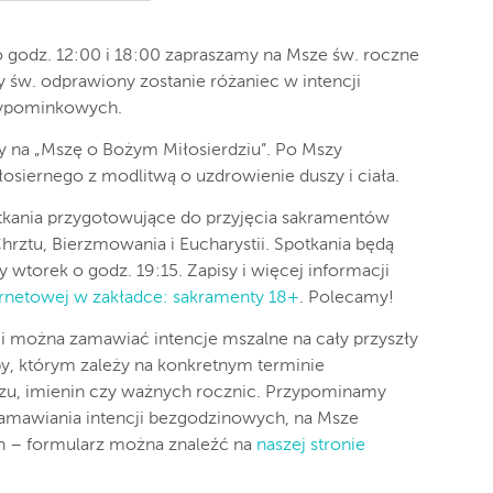
 o godz. 12:00 i 18:00 zapraszamy na Msze św. roczne
y św. odprawiony zostanie różaniec w intencji
wypominkowych.
y na „Mszę o Bożym Miłosierdziu”. Po Mszy
siernego z modlitwą o uzdrowienie duszy i ciała.
tkania przygotowujące do przyjęcia sakramentów
hrztu, Bierzmowania i Eucharystii. Spotkania będą
 wtorek o godz. 19:15. Zapisy i więcej informacji
ternetowej w zakładce: sakramenty 18+
. Polecamy!
tii można zamawiać intencje mszalne na cały przyszły
y, którym zależy na konkretnym terminie
uszu, imienin czy ważnych rocznic. Przypominamy
amawiania intencji bezgodzinowych, na Msze
ch – formularz można znaleźć na
naszej stronie