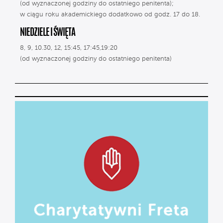
(od wyznaczonej godziny do ostatniego penitenta);
w ciągu roku akademickiego dodatkowo od godz. 17 do 18.
NIEDZIELE I ŚWIĘTA
8, 9, 10.30, 12, 15:45, 17:45,19:20
(od wyznaczonej godziny do ostatniego penitenta)