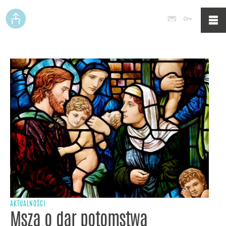
Poczta
Logowan
AKTUALNOŚCI
Msza o dar potomstwa