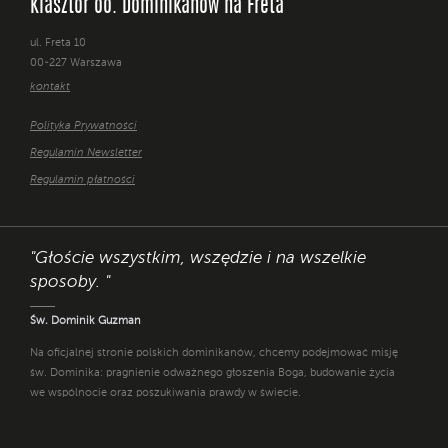
Klasztor oo. Dominikanów na Freta
ul. Freta 10
00-227 Warszawa
kontakt
Polityka Prywatności
Regulamin Newsletter
Regulamin płatności
"Głoście wszystkim, wszędzie i na wszelkie
sposoby. "
Św. Dominik Guzman
Na oficjalnej stronie polskich dominikanów, chcemy podejmować misję
św. Dominika: pragnienie odważnego głoszenia Boga, budowanie życia
we wspólnocie oraz poszukiwania prawdy w świecie.