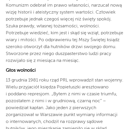
Komunizm odebrał im prawo własności, narzucał nową
wizję historii i ateistyczny system wartości. Człowiek
potrzebuje jednak czegoś więcej niż święty spokój.
Szuka prawdy, własnej tożsamości, wolności.
Potrzebuje wiedzieć, kim jest i skąd się wziął, potrzebuje
wiary i miłości. Po odprawieniu tej Mszy Świętej ksiądz
szeroko otworzył dla hutników drzwi swojego domu.
Stworzone przez niego duszpasterstwo ludzi pracy
rozwijało się z miesiąca na miesiąc.
Głos wolności
13 grudnia 1981 roku rząd PRL wprowadził stan wojenny.
Wielu przyjaciół księdza Popiełuszki aresztowano
i poddano represjom. „Byłem z nimi w czasie triumfu,
pozostałem z nimi i w grudniową, czarną noc” –
powiedział kapłan. Jako jeden z pierwszych
zorganizował w Warszawie punkt wymiany informacji
o internowanych, chodził na rozprawy sądowe
hutników, jego mieszkanie zamieniło się w skład