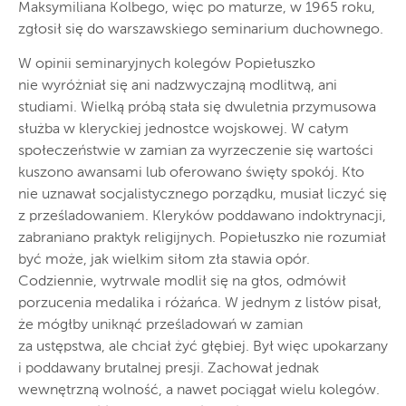
Maksymiliana Kolbego, więc po maturze, w 1965 roku,
zgłosił się do warszawskiego seminarium duchownego.
W opinii seminaryjnych kolegów Popiełuszko
nie wyróżniał się ani nadzwyczajną modlitwą, ani
studiami. Wielką próbą stała się dwuletnia przymusowa
służba w kleryckiej jednostce wojskowej. W całym
społeczeństwie w zamian za wyrzeczenie się wartości
kuszono awansami lub oferowano święty spokój. Kto
nie uznawał socjalistycznego porządku, musiał liczyć się
z prześladowaniem. Kleryków poddawano indoktrynacji,
zabraniano praktyk religijnych. Popiełuszko nie rozumiał
być może, jak wielkim siłom zła stawia opór.
Codziennie, wytrwale modlił się na głos, odmówił
porzucenia medalika i różańca. W jednym z listów pisał,
że mógłby uniknąć prześladowań w zamian
za ustępstwa, ale chciał żyć głębiej. Był więc upokarzany
i poddawany brutalnej presji. Zachował jednak
wewnętrzną wolność, a nawet pociągał wielu kolegów.