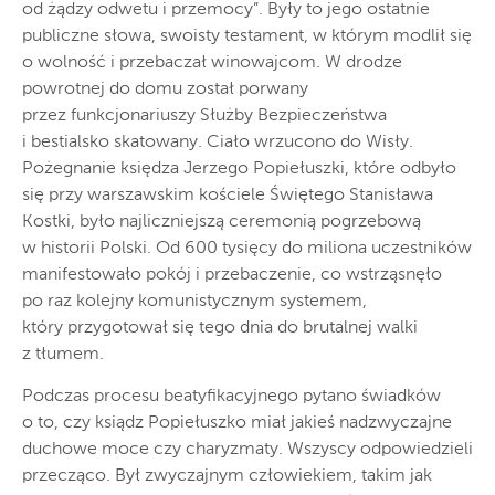
od żądzy odwetu i przemocy”. Były to jego ostatnie
publiczne słowa, swoisty testament, w którym modlił się
o wolność i przebaczał winowajcom. W drodze
powrotnej do domu został porwany
przez funkcjonariuszy Służby Bezpieczeństwa
i bestialsko skatowany. Ciało wrzucono do Wisły.
Pożegnanie księdza Jerzego Popiełuszki, które odbyło
się przy warszawskim kościele Świętego Stanisława
Kostki, było najliczniejszą ceremonią pogrzebową
w historii Polski. Od 600 tysięcy do miliona uczestników
manifestowało pokój i przebaczenie, co wstrząsnęło
po raz kolejny komunistycznym systemem,
który przygotował się tego dnia do brutalnej walki
z tłumem.
Podczas procesu beatyfikacyjnego pytano świadków
o to, czy ksiądz Popiełuszko miał jakieś nadzwyczajne
duchowe moce czy charyzmaty. Wszyscy odpowiedzieli
przecząco. Był zwyczajnym człowiekiem, takim jak