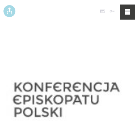
Poczta
Logowan