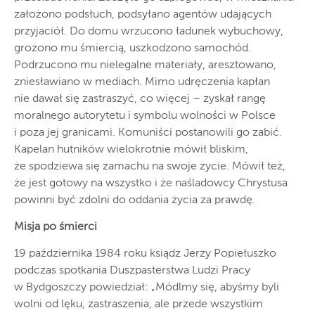
założono podsłuch, podsyłano agentów udających
przyjaciół. Do domu wrzucono ładunek wybuchowy,
grożono mu śmiercią, uszkodzono samochód.
Podrzucono mu nielegalne materiały, aresztowano,
zniesławiano w mediach. Mimo udręczenia kapłan
nie dawał się zastraszyć, co więcej – zyskał rangę
moralnego autorytetu i symbolu wolności w Polsce
i poza jej granicami. Komuniści postanowili go zabić.
Kapelan hutników wielokrotnie mówił bliskim,
że spodziewa się zamachu na swoje życie. Mówił też,
że jest gotowy na wszystko i że naśladowcy Chrystusa
powinni być zdolni do oddania życia za prawdę.
Misja po śmierci
19 października 1984 roku ksiądz Jerzy Popiełuszko
podczas spotkania Duszpasterstwa Ludzi Pracy
w Bydgoszczy powiedział: „Módlmy się, abyśmy byli
wolni od lęku, zastraszenia, ale przede wszystkim