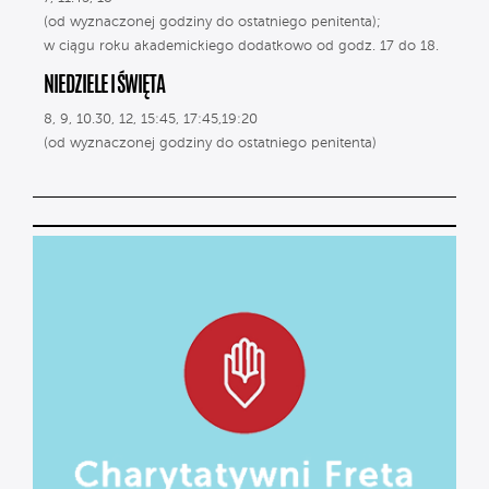
(od wyznaczonej godziny do ostatniego penitenta);
w ciągu roku akademickiego dodatkowo od godz. 17 do 18.
NIEDZIELE I ŚWIĘTA
8, 9, 10.30, 12, 15:45, 17:45,19:20
(od wyznaczonej godziny do ostatniego penitenta)