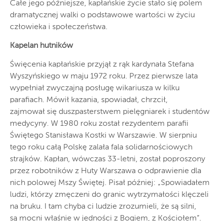
Całe jego późniejsze, kapłańskie życie stało się polem
dramatycznej walki o podstawowe wartości w życiu
człowieka i społeczeństwa.
Kapelan hutników
Święcenia kapłańskie przyjął z rąk kardynała Stefana
Wyszyńskiego w maju 1972 roku. Przez pierwsze lata
wypełniał zwyczajną posługę wikariusza w kilku
parafiach. Mówił kazania, spowiadał, chrzcił,
zajmował się duszpasterstwem pielęgniarek i studentów
medycyny. W 1980 roku został rezydentem parafii
Świętego Stanisława Kostki w Warszawie. W sierpniu
tego roku całą Polskę zalała fala solidarnościowych
strajków. Kapłan, wówczas 33-letni, został poproszony
przez robotników z Huty Warszawa o odprawienie dla
nich polowej Mszy Świętej. Pisał później: „Spowiadałem
ludzi, którzy zmęczeni do granic wytrzymałości klęczeli
na bruku. I tam chyba ci ludzie zrozumieli, że są silni,
są mocni właśnie w jedności z Bogiem, z Kościołem”.