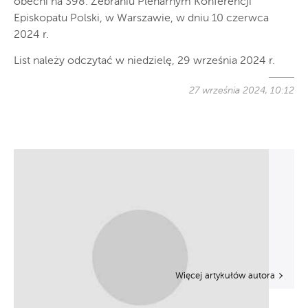
obecni na 39
8
. Zebraniu Plenarnym Konferencji
Episkopatu Polski, w Warszawie
,
w dniu 10 czerwca
2024 r
.
Lis
t należy odczytać w niedzielę, 29
września
2024 r.
27 września 2024, 10:12
Więcej artykułów autora