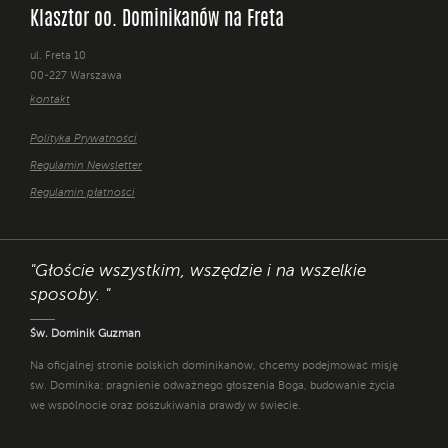
Klasztor oo. Dominikanów na Freta
ul. Freta 10
00-227 Warszawa
kontakt
Polityka Prywatności
Regulamin Newsletter
Regulamin płatności
"Głoście wszystkim, wszędzie i na wszelkie
sposoby. "
Św. Dominik Guzman
Na oficjalnej stronie polskich dominikanów, chcemy podejmować misję
św. Dominika: pragnienie odważnego głoszenia Boga, budowanie życia
we wspólnocie oraz poszukiwania prawdy w świecie.