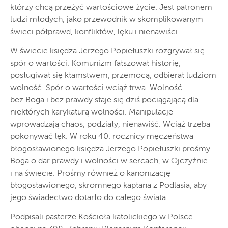
którzy chcą przeżyć wartościowe życie. Jest patronem
ludzi młodych, jako przewodnik w skomplikowanym
świeci półprawd, konfliktów, lęku i nienawiści.
W świecie księdza Jerzego Popiełuszki rozgrywał się
spór o wartości. Komunizm fałszował historię,
posługiwał się kłamstwem, przemocą, odbierał ludziom
wolność. Spór o wartości wciąż trwa. Wolność
bez Boga i bez prawdy staje się dziś pociągającą dla
niektórych karykaturą wolności. Manipulacje
wprowadzają chaos, podziały, nienawiść. Wciąż trzeba
pokonywać lęk. W roku 40. rocznicy męczeństwa
błogosławionego księdza Jerzego Popiełuszki prośmy
Boga o dar prawdy i wolności w sercach, w Ojczyźnie
i na świecie. Prośmy również o kanonizację
błogosławionego, skromnego kapłana z Podlasia, aby
jego świadectwo dotarło do całego świata.
Podpisali pasterze Kościoła katolickiego w Polsce