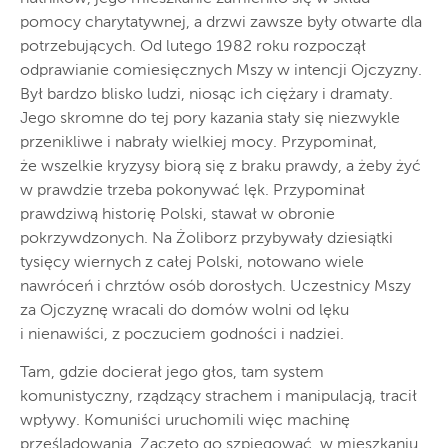
pomocy charytatywnej, a drzwi zawsze były otwarte dla
potrzebujących. Od lutego 1982 roku rozpoczął
odprawianie comiesięcznych Mszy w intencji Ojczyzny.
Był bardzo blisko ludzi, niosąc ich ciężary i dramaty.
Jego skromne do tej pory kazania stały się niezwykle
przenikliwe i nabrały wielkiej mocy. Przypominał,
że wszelkie kryzysy biorą się z braku prawdy, a żeby żyć
w prawdzie trzeba pokonywać lęk. Przypominał
prawdziwą historię Polski, stawał w obronie
pokrzywdzonych. Na Żoliborz przybywały dziesiątki
tysięcy wiernych z całej Polski, notowano wiele
nawróceń i chrztów osób dorosłych. Uczestnicy Mszy
za Ojczyznę wracali do domów wolni od lęku
i nienawiści, z poczuciem godności i nadziei.
Tam, gdzie docierał jego głos, tam system
komunistyczny, rządzący strachem i manipulacją, tracił
wpływy. Komuniści uruchomili więc machinę
prześladowania. Zaczęto go szpiegować, w mieszkaniu