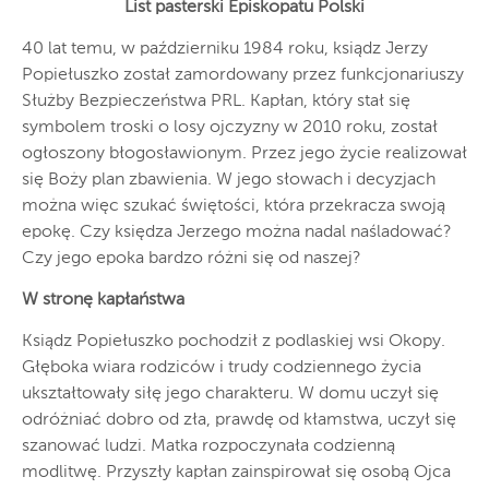
List pasterski Episkopatu Polski
40 lat temu, w październiku 1984 roku, ksiądz Jerzy
Popiełuszko został zamordowany przez funkcjonariuszy
Służby Bezpieczeństwa PRL. Kapłan, który stał się
symbolem troski o losy ojczyzny w 2010 roku, został
ogłoszony błogosławionym. Przez jego życie realizował
się Boży plan zbawienia. W jego słowach i decyzjach
można więc szukać świętości, która przekracza swoją
epokę. Czy księdza Jerzego można nadal naśladować?
Czy jego epoka bardzo różni się od naszej?
W stronę kapłaństwa
Ksiądz Popiełuszko pochodził z podlaskiej wsi Okopy.
Głęboka wiara rodziców i trudy codziennego życia
ukształtowały siłę jego charakteru. W domu uczył się
odróżniać dobro od zła, prawdę od kłamstwa, uczył się
szanować ludzi. Matka rozpoczynała codzienną
modlitwę. Przyszły kapłan zainspirował się osobą Ojca