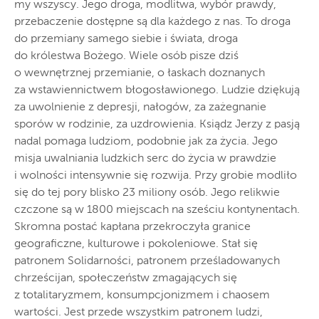
my wszyscy. Jego droga, modlitwa, wybór prawdy,
przebaczenie dostępne są dla każdego z nas. To droga
do przemiany samego siebie i świata, droga
do królestwa Bożego. Wiele osób pisze dziś
o wewnętrznej przemianie, o łaskach doznanych
za wstawiennictwem błogosławionego. Ludzie dziękują
za uwolnienie z depresji, nałogów, za zażegnanie
sporów w rodzinie, za uzdrowienia. Ksiądz Jerzy z pasją
nadal pomaga ludziom, podobnie jak za życia. Jego
misja uwalniania ludzkich serc do życia w prawdzie
i wolności intensywnie się rozwija. Przy grobie modliło
się do tej pory blisko 23
miliony osób. Jego relikwie
czczone są w 1800 miejscach na sześciu kontynentach.
Skromna postać kapłana przekroczyła granice
geograficzne, kulturowe i pokoleniowe. Stał się
patronem Solidarności,
patronem prześladowanych
chrześcijan, społeczeństw zmagających się
z totalitaryzmem, konsumpcjonizmem i chaosem
wartości. Jest przede wszystkim patronem ludzi,