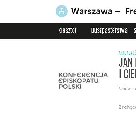
Klasztor
Duszpasterstwa
AKTUALNO
JAN 
I CI
Bracia z 
Zachęca