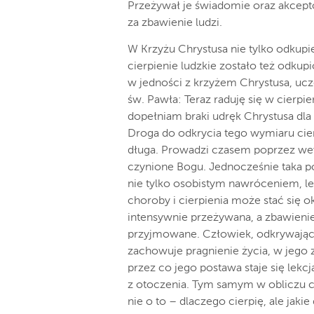
Przeżywał je świadomie oraz akcept
za zbawienie ludzi.
W Krzyżu Chrystusa nie tylko odkupie
cierpienie ludzkie zostało też odkup
w jedności z krzyżem Chrystusa, ucz
św. Pawła: Teraz raduję się w cierpi
dopełniam braki udręk Chrystusa dla 
Droga do odkrycia tego wymiaru cier
długa. Prowadzi czasem poprzez wew
czynione Bogu. Jednocześnie taka
nie tylko osobistym nawróceniem, le
choroby i cierpienia może stać się 
intensywnie przeżywana, a zbawieni
przyjmowane. Człowiek, odkrywający 
zachowuje pragnienie życia, w jego z
przez co jego postawa staje się lekc
z otoczenia. Tym samym w obliczu c
nie o to – dlaczego cierpię, ale ja