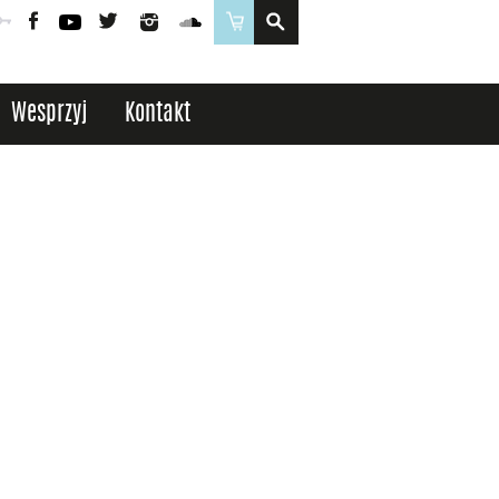
Poczta
Logowanie
Facebook
YouTube
Twitter
Instagram
SoundCloud
Sklep
Wesprzyj
Kontakt