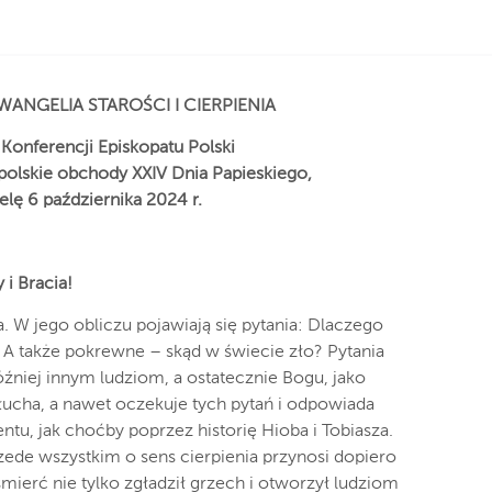
EWANGELIA STAROŚCI I CIERPIENIA
i Konferencji Episkopatu Polski
olskie obchody XXIV Dnia Papieskiego,
elę 6 października 2024 r.
i Bracia!
. W jego obliczu pojawiają się pytania: Dlaczego
 A także pokrewne – skąd w świecie zło? Pytania
óźniej innym ludziom, a ostatecznie Bogu, jako
słucha, a nawet oczekuje tych pytań i odpowiada
ntu, jak choćby poprzez historię Hioba i Tobiasza.
zede wszystkim o sens cierpienia przynosi dopiero
mierć nie tylko zgładził grzech i otworzył ludziom