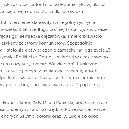
, jak zaznacza autor Listu do Hebrajczyków, ukazał
ać się drogą do świętości dla człowieka.
Ból i cierpienie stanowiły szczególny rys życia
 w wieku 9 lat, niedługo później brata i ojca w czasie
rąciła go niemiecka ciężarówka, śmierć przyjaciół
i szykany ze strony komunistów. Szczególnie
 II stało się doświadczenie zamachu na jego życie 13
ymską Poliklinikę
Gemelli
, w której w czasie swego
, sam nazywał ,,trzecim Watykanem”. Publiczne
i, stały się jednym z najbardziej zapamiętanych
Spotkania św. Jana Pawła II z chorymi i cierpiącymi
y apostolskiej, stanowiąc ważną część papieskiej
 Franciszkiem, XXIV Dzień Papieski, pod hasłem Jan
ienia, chcemy wrócić do orędzia, które św. Jan Paweł
do chorych
Salvifici
doloris
oraz w Liście do osób