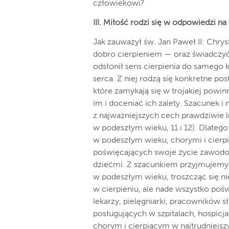
człowiekowi?
III. Miłość rodzi się w odpowiedzi na
Jak zauważył św. Jan Paweł II: Chr
dobro cierpieniem — oraz świadczy
odsłonił sens cierpienia do samego 
serca. Z niej rodzą się konkretne pos
które
zamykają się w trojakiej pow
im i doceniać ich zalety. Szacunek
i
z najważniejszych cech prawdziwie ludz
w podeszłym wieku, 11 i 12). Dlateg
w podeszłym wieku, chorymi i cier
poświęcających swoje życie zawodo
dziećmi. Z szacunkiem przyjmujemy
w podeszłym wieku, troszcząc się nie
w cierpieniu, ale nade wszystko po
lekarzy, pielęgniarki, pracowników s
posługujących w szpitalach, hospicj
chorym i cierpiącym w najtrudniej