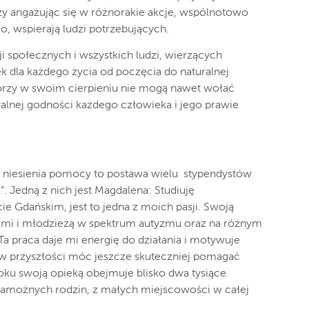
zy angażując się w różnorakie akcje, wspólnotowo
, wspierają ludzi potrzebujących.
i społecznych i wszystkich ludzi, wierzących
k dla każdego życia od poczęcia do naturalnej
tórzy w swoim cierpieniu nie mogą nawet wołać
nej godności każdego człowieka i jego prawie
ć niesienia pomocy to postawa wielu stypendystów
. Jedną z nich jest Magdalena: Studiuję
e Gdańskim, jest to jedna z moich pasji. Swoją
ćmi i młodzieżą w spektrum autyzmu oraz na różnym
Ta praca daje mi energię do działania i motywuje
 w przyszłości móc jeszcze skuteczniej pomagać
u swoją opieką obejmuje blisko dwa tysiące
zamożnych rodzin, z małych miejscowości w całej