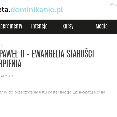
Sakramenty
Intencje
Kursy
Media
ŚCI
PAWEŁ II – EWANGELIA STAROŚCI
ERPIENIA
Freta 10
my do przeczytania listu pasterskiego Episkopatu Polski