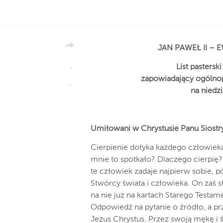
JAN PAWEŁ II – 
List pastersk
zapowiadający ogólnop
na niedzi
Umiłowani w Chrystusie Panu Siostry 
Cierpienie dotyka każdego człowieka
mnie to spotkało? Dlaczego cierpię?
te człowiek zadaje najpierw sobie, p
Stwórcy świata i człowieka. On zaś 
na nie już na kartach Starego Testame
Odpowiedź na pytanie o źródło, a pr
Jezus Chrystus. Przez swoją mękę i ś