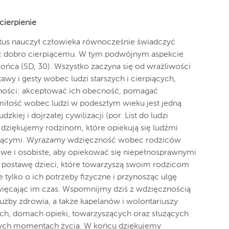
 cierpienie
ystus nauczył człowieka równocześnie świadczyć
ć dobro cierpiącemu. W tym podwójnym aspekcie
końca (SD, 30). Wszystko zaczyna się od wrażliwości
tawy i gesty wobec ludzi starszych i cierpiących,
inności: akceptować ich obecność, pomagać
 miłość wobec ludzi w podeszłym wieku jest jedną
kiej i dojrzałej cywilizacji (por. List do ludzi
o dziękujemy rodzinom, które opiekują się ludźmi
piącymi. Wyrażamy wdzięczność wobec rodziców
we i osobiste, aby opiekować się niepełnosprawnymi
 postawę dzieci, które towarzyszą swoim rodzicom
 tylko o ich potrzeby fizyczne i przynosząc ulgę
święcając im czas. Wspomnijmy dziś z wdzięcznością
łużby zdrowia, a także kapelanów i wolontariuszy
ach, domach opieki, towarzyszących oraz służących
szych momentach życia. W końcu dziękujemy