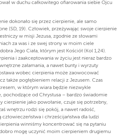
ował w duchu całkowitego ofiarowania siebie Ojcu
nie dokonało się przez cierpienie, ale samo
ione (SD, 19). Człowiek, przeżywając swoje cierpienie
estniczy w misji Jezusa, zgodnie ze słowami
eniach za was i ze swej strony w moim ciele
dobra Jego Ciała, którym jest Kościół (Kol 1,24).
pienia i zaakceptowania w życiu jest nieraz bardzo
nętrzne załamania, a nawet bunty i wyrzuty
 postawa wobec cierpienia może zaowocować
cz także pogłębieniem relacji z Jezusem. Czas
okresem, w którym wiara będzie niezwykle
e, pochodzące od Chrystusa – bardzo świadomie
cierpienie jako powołanie, czuje się potrzebny,
aś wnętrzu rodzi się pokój, a nawet radość,
ją człowieczeństwa i chrześcijaństwa dla ludzi
ierpienia winniśmy koncentrować się na pytaniu
kie dobro mogę uczynić moim cierpieniem drugiemu