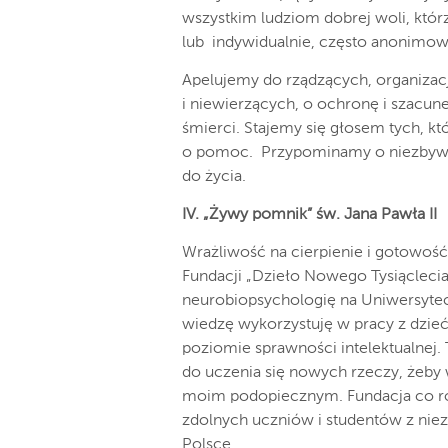
wszystkim ludziom dobrej woli, któr
lub indywidualnie, często anonimowo
Apelujemy do rządzących, organizacj
i niewierzących, o ochronę i szacune
śmierci. Stajemy się głosem tych, k
o pomoc. Przypominamy o niezbywal
do życia.
IV. „Żywy pomnik” św. Jana Pawła II
Wrażliwość na cierpienie i gotowoś
Fundacji „Dzieło Nowego Tysiąclecia”
neurobiopsychologię
na Uniwersyteci
wiedzę wykorzystuję w pracy z dzie
poziomie sprawności intelektualnej. 
do uczenia się nowych rzeczy, żeby
moim podopiecznym. Fundacja co rok
zdolnych uczniów i studentów z nie
Polsce.