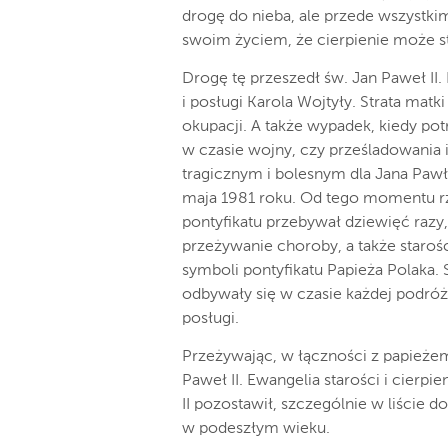
drogę do nieba, ale przede wszystkim
swoim życiem, że cierpienie może st
Drogę tę przeszedł św. Jan Paweł II. 
i posługi Karola Wojtyły. Strata matki
okupacji. A także wypadek, kiedy pot
w czasie wojny, czy prześladowania 
tragicznym i bolesnym dla Jana Pawła
maja 1981 roku. Od tego momentu rz
pontyfikatu przebywał dziewięć razy
przeżywanie choroby, a także starośc
symboli pontyfikatu Papieża Polaka. 
odbywały się w czasie każdej podróż
posługi.
Przeżywając, w łączności z papieżem
Paweł II. Ewangelia starości i cierp
II pozostawił, szczególnie w liście 
w podeszłym wieku.