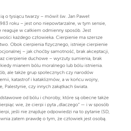
cią o tysiącu twarzy – mówił św. Jan Paweł
1983 roku – jest ono niepowtarzalne, w tym sensie,
e reaguje w całkiem odmienny sposób. Jest
iwości każdego człowieka. Cierpienie ma szersze
two. Obok cierpienia fizycznego, istnieje cierpienie
jonalnej – jak choćby samotność, brak akceptacji,
oraz cierpienie duchowe – wyrzuty sumienia, brak
ekiedy mianem bólu moralnego lub bólu istnienia.
ób, ale także grup społecznych czy narodów
mii, katastrof i kataklizmów, a w końcu wojny,
 Palestynie, czy innych zakątkach świata.
podstawowe od bólu i choroby, które są obecne także
erpiąc wie, że cierpi i pyta „dlaczego” — i w sposób
ierpi, jeśli nie znajduje odpowiedzi na to pytanie (SD,
jawnia zatem prawdę o tym, że człowiek jest osobą.