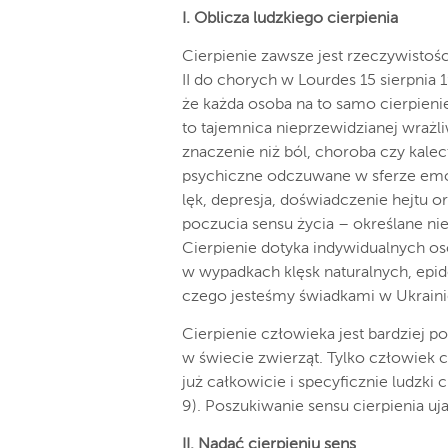
I. Oblicza ludzkiego cierpienia
Cierpienie zawsze jest rzeczywistoś
II do chorych w Lourdes 15 sierpnia 
że każda osoba na to samo cierpieni
to tajemnica nieprzewidzianej wrażl
znaczenie niż ból, choroba czy kalec
psychiczne odczuwane w sferze emoc
lęk, depresja, doświadczenie hejtu 
poczucia sensu życia – określane ni
Cierpienie dotyka indywidualnych os
w wypadkach klęsk naturalnych, epide
czego jesteśmy świadkami w Ukrainie,
Cierpienie człowieka jest bardziej 
w świecie zwierząt. Tylko człowiek ci
już całkowicie i specyficznie ludzki c
9). Poszukiwanie sensu cierpienia u
II. Nadać cierpieniu sens