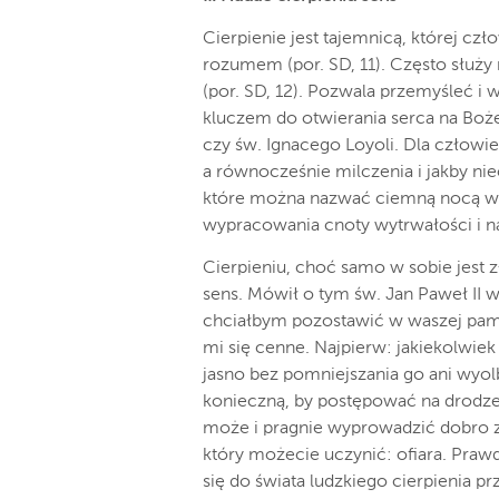
Cierpienie jest tajemnicą, której cz
rozumem (por. SD, 11). Często służ
(por. SD, 12). Pozwala przemyśleć i w
kluczem do otwierania serca na Boże 
czy św. Ignacego Loyoli. Dla człowi
a równocześnie milczenia i jakby ni
które można nazwać ciemną nocą wiar
wypracowania cnoty wytrwałości i na
Cierpieniu, choć samo w sobie jest 
sens. Mówił o tym św. Jan Paweł I
chciałbym pozostawić w waszej pamię
mi się cenne. Najpierw: jakiekolwiek 
jasno bez pomniejszania go ani wyolb
konieczną, by postępować na drodze a
może i pragnie wyprowadzić dobro ze 
który możecie uczynić: ofiara. Prawd
się do świata ludzkiego cierpienia prz