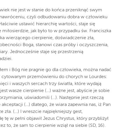
łowiek nie jest w stanie do końca przeniknąć swym
y nawróceniu, czyli odbudowaniu dobra w człowieku
łaściwie ustawić hierarchię wartości, staje się
miłosierdzie, jak było to w przypadku św. Franciszka
eka wierzącego cierpienie, doświadczenie zła,
eobecności Boga, stanowi czas próby i oczyszczenia,
y. Jednocześnie staje się przestrzenią
dziei.
złem i Bóg nie pragnie go dla człowieka, można nadać
I w cytowanym przemówieniu do chorych w Lourdes:
ci i waszych sercach trzy światła, które wydają
jest wasze cierpienie (…) ważne jest, abyście je sobie
rzymiania, uświadomili (…). Następnie jest rzeczą
kceptacji (…) dlatego, że wiara zapewnia nas, iż Pan
zła. (…) I wreszcie najpiękniejszy gest,
ę tę w pełni objawił Jezus Chrystus, który przybliżył
ez to, że sam to cierpienie wziął na siebie (SD, 16).