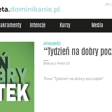
Sakramenty
Intencje
Kursy
Media
AKTUALNOŚCI
“Tydzień na dobry poc
Bracia z Freta 10
Trwa "Tydzień na dobry początek"