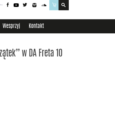
Poczta
Logowanie
Facebook
YouTube
Twitter
Instagram
SoundCloud
Sklep
Wesprzyj
Kontakt
zątek” w DA Freta 10