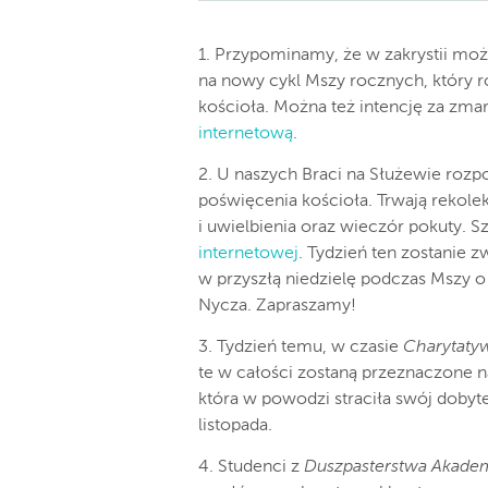
1. Przypominamy, że w zakrystii mo
na nowy cykl Mszy rocznych, który r
kościoła. Można też intencję za zma
internetową
.
2. U naszych Braci na Służewie rozp
poświęcenia kościoła. Trwają rekole
i uwielbienia oraz wieczór pokuty.
internetowej
. Tydzień ten zostanie
w przyszłą niedzielę podczas Mszy o
Nycza. Zapraszamy!
3. Tydzień temu, w czasie
Charytatyw
te w całości zostaną przeznaczone 
która w powodzi straciła swój dobyt
listopada.
4. Studenci z
Duszpasterstwa Akade