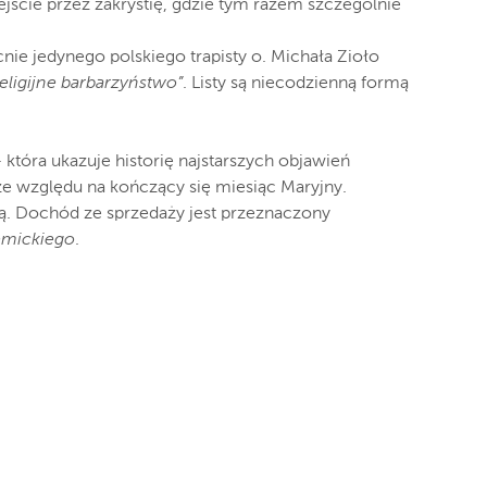
jście przez zakrystię, gdzie tym razem szczególnie
nie jedynego polskiego trapisty o. Michała Zioło
religijne barbarzyństwo”
. Listy są niecodzienną formą
– która ukazuje historię najstarszych objawień
e względu na kończący się miesiąc Maryjny.
ką. Dochód ze sprzedaży jest przeznaczony
emickiego
.