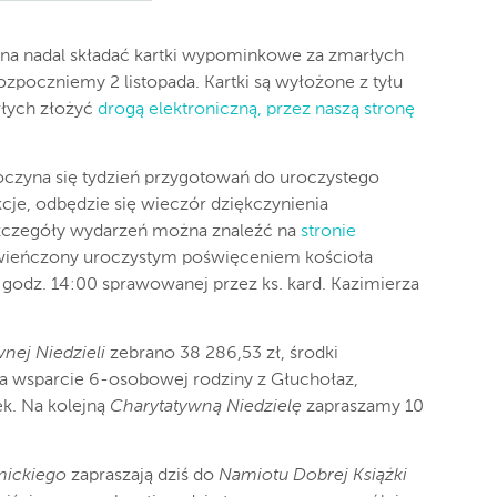
żna nadal składać kartki wypominkowe za zmarłych
ozpoczniemy 2 listopada. Kartki są wyłożone z tyłu
rłych złożyć
drogą elektroniczną, przez naszą stronę
oczyna się tydzień przygotowań do uroczystego
kcje, odbędzie się wieczór dziękczynienia
 Szczegóły wydarzeń można znaleźć na
stronie
 zwieńczony uroczystym poświęceniem kościoła
 godz. 14:00 sprawowanej przez ks. kard. Kazimierza
nej Niedzieli
zebrano 38 286,53 zł, środki
na wsparcie 6-osobowej rodziny z Głuchołaz,
ek. Na kolejną
Charytatywną Niedzielę
zapraszamy 10
mickiego
zapraszają dziś do
Namiotu Dobrej Książki