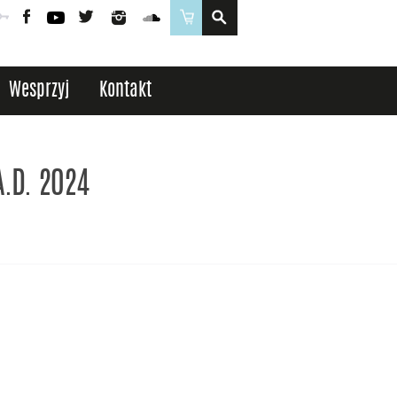
Poczta
Logowanie
Facebook
YouTube
Twitter
Instagram
SoundCloud
Sklep
Wesprzyj
Kontakt
A.D. 2024