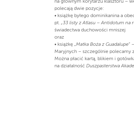
na głównym korytarzu klasztoru – we
polecają dwie pozycje:
• książkę byłego dominikanina a obec
pt.
„33 listy z Atlasu – Antidotum na 
świadectwa duchowości mniszej
oraz
• książkę „
Matka Boża z Guadalupe
” 
Maryjnych – szczególnie polecamy z
Można płacić kartą, blikiem i gotów
na działalność
Duszpasterstwa Akad