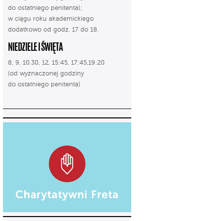
do ostatniego penitenta);
w ciągu roku akademickiego
dodatkowo od godz. 17 do 18.
NIEDZIELE I ŚWIĘTA
8, 9, 10.30, 12, 15:45, 17:45,19:20
(od wyznaczonej godziny
do ostatniego penitenta)